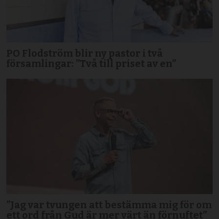
PO Flodström blir ny pastor i två
församlingar: ”Två till priset av en”
”Jag var tvungen att bestämma mig för om
ett ord från Gud är mer värt än förnuftet”