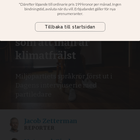
Amanda Lind (MP):
Jag ser inte det här
som att man är
klimatfrälst
Miljöpartiets språkrör först ut i
Dagens intervjuserie med
partiledare
Jacob
Zetterman
REPORTER