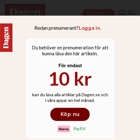
Prenumerera
🔴 🔵
VAL 2026