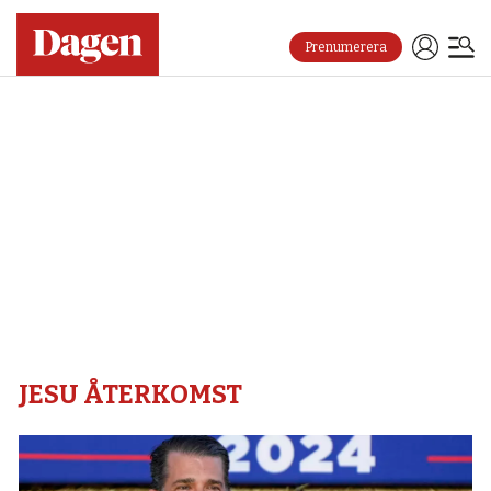
Prenumerera
Jesu
återkomst
–
Dagen
JESU ÅTERKOMST