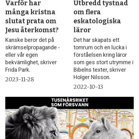
Varför har
Utbredd tystnad
många kristna
om flera
slutat prata om
eskatologiska
Jesu återkomst?
läror
Kanske beror det på
Det har skapats ett
skrämselpropagande -
tomrum och en lucka i
eller vår egen
förståelsen kring läror
bekvämlighet, skriver
som ges stort utrymme i
Frida Park.
Bibelns texter, skriver
Holger Nilsson.
2023-11-28
2022-10-13