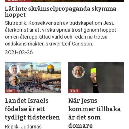
Låt inte skrämselpropaganda skymma
hoppet
Slutreplik. Konsekvensen av budskapet om Jesu
återkomst är att vi ska sprida tröst genom hoppet
om en återupprättad värld och redan nu trotsa
ondskans makter, skriver Leif Carlsson.
2021-02-26
Landet Israels
När Jesus
födelse är ett
kommer tillbaka
tydligt tidstecken
är det som
domare
Replik. Judarnas