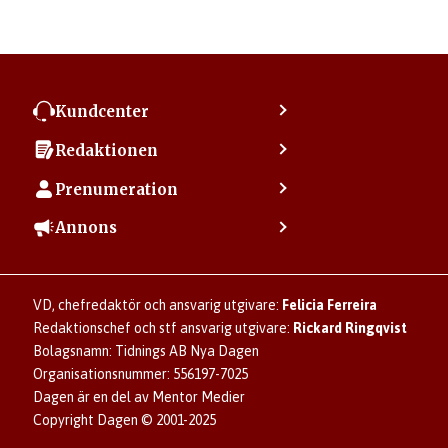
Kundcenter
Kontakta kundcenter
Redaktionen
Min sida
Kontakta redaktionen
Vanliga frågor
Prenumeration
Tipsa Dagen
Integritetspolicy
Bli prenumerant
Vill du debattera i Dagen?
Annons
Användarvillkor
Så skapar du ett konto
Lös korsord och sudoku
Kontakta annons
Om kakor (cookies)
Ladda ner Dagens appar
Dagen förklarar
Annonsera
Hantera kakor (cookies)
Dagens nyhetsbrev
Upphovsrätt och AI
Familjeannonser
VD, chefredaktör och ansvarig utgivare:
Felicia Ferreira
Dagen som taltidningen
Om Dagen
Se dödsannonser/minnesrum
Redaktionschef och stf ansvarig utgivare:
Rickard Ringqvist
Senaste numret av eDagen
Anmäl störande/felaktig annons
Bolagsnamn: Tidnings AB Nya Dagen
Dagens arkiv
Organisationsnummer: 556197-7025
Dagen är en del av Mentor Medier
Copyright Dagen © 2001-2025