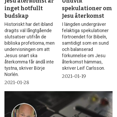
Jesu återkomst är
Undvik
inget hotfullt
spekulationer om
budskap
Jesu återkomst
Historiskt har det ibland
I längden undergräver
dragits väl långtgående
felaktiga spekulationer
slutsatser utifrån de
förtroendet för Bibeln,
bibliska profetiorna, men
samtidigt som en sund
undervisningen om att
och balanserad
Jesus snart ska
förkunnelse om Jesu
återkomma får ändå inte
återkomst hämmas,
tystna, skriver Börje
skriver Leif Carlsson.
Norlén.
2021-01-19
2021-01-28