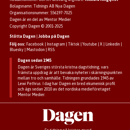
Senaste numret av eDagen
Se dödsannonser/minnesrum
Bolagsnamn: Tidnings AB Nya Dagen
Dagens arkiv
Organisationsnummer: 556197-7025
Anmäl störande/felaktig annons
Dagen är en del av Mentor Medier
Copyright Dagen © 2001-2025
Stötta Dagen
|
Jobba på Dagen
Följ oss:
Facebook
|
Instagram
|
Tiktok
|
Youtube
|
X
|
Linkedin
|
Bluesky
|
Mastodon
|
RSS
Dagen sedan 1945
Dagen är Sveriges största kristna dagstidning, vars
främsta uppdrag är att bevaka nyheter i skärningspunkten
mellan tro och samhälle. Tidningen grundades 1945 av
Lewi Pethrus. I dag har Dagen en bred ekumenisk profil
och ägs sedan 2010 av det nordiska medieföretaget
Mentor Medier.