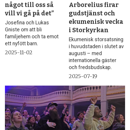
något till oss så
Arborelius firar
vill vi gå på det”
gudstjänst och
ekumenisk vecka
Josefina och Lukas
i Storkyrkan
Gniste om att bli
familjehem och ta emot
Ekumenisk storsatsning
ett nyfött barn.
i huvudstaden i slutet av
2025-11-02
augusti – med
internationella gäster
och fredsbudskap.
2025-07-19