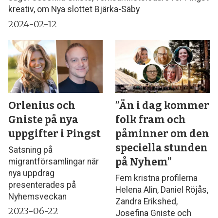
kreativ, om Nya slottet Bjärka-Säby
2024-02-12
Orlenius och
”Än i dag kommer
Gniste på nya
folk fram och
uppgifter i Pingst
påminner om den
speciella stunden
Satsning på
på Nyhem”
migrantförsamlingar när
nya uppdrag
Fem kristna profilerna
presenterades på
Helena Alin, Daniel Röjås,
Nyhemsveckan
Zandra Erikshed,
2023-06-22
Josefina Gniste och