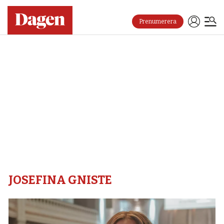
Prenumerera
Josefina
gniste
–
Dagen
JOSEFINA GNISTE