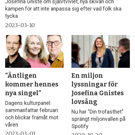
Josefina Gniste om självtvivlet, nya skivan och
kampen för att inte anpassa sig efter vad folk ska
tycka
2023-03-10
“Äntligen
En miljon
kommer hennes
lyssningar för
nya singel”
Josefina Gnistes
lovsång
Dagens kulturpanel
sammanfattar februari
Nu har “Din trofasthet”
och blickar framåt mot
sprängt miljonvallen på
våren
Spotify
2023-03-01