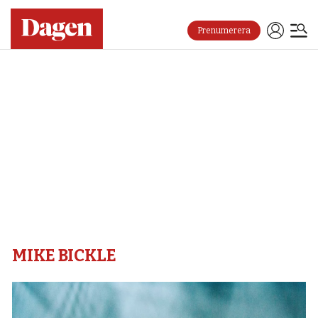
Prenumerera
Mike
bickle
–
Dagen
MIKE BICKLE