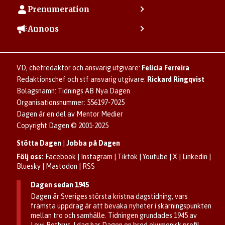
Kontakta redaktionen
Vanliga frågor
Prenumeration
Tipsa Dagen
Integritetspolicy
Bli prenumerant
Vill du debattera i Dagen?
Annons
Användarvillkor
Så skapar du ett konto
Lös korsord och sudoku
Kontakta annons
Om kakor (cookies)
Ladda ner Dagens appar
Dagen förklarar
Annonsera
Hantera kakor (cookies)
Dagens nyhetsbrev
Upphovsrätt och AI
Rubrikannonser
VD, chefredaktör och ansvarig utgivare:
Felicia Ferreira
Dagen som taltidningen
Om Dagen
Familjeannonser
Redaktionschef och stf ansvarig utgivare:
Rickard Ringqvist
Senaste numret av eDagen
Se dödsannonser/minnesrum
Bolagsnamn: Tidnings AB Nya Dagen
Dagens arkiv
Organisationsnummer: 556197-7025
Anmäl störande/felaktig annons
Dagen är en del av Mentor Medier
Copyright Dagen © 2001-2025
Stötta Dagen
|
Jobba på Dagen
Följ oss:
Facebook
|
Instagram
|
Tiktok
|
Youtube
|
X
|
Linkedin
|
Bluesky
|
Mastodon
|
RSS
Dagen sedan 1945
Dagen är Sveriges största kristna dagstidning, vars
främsta uppdrag är att bevaka nyheter i skärningspunkten
mellan tro och samhälle. Tidningen grundades 1945 av