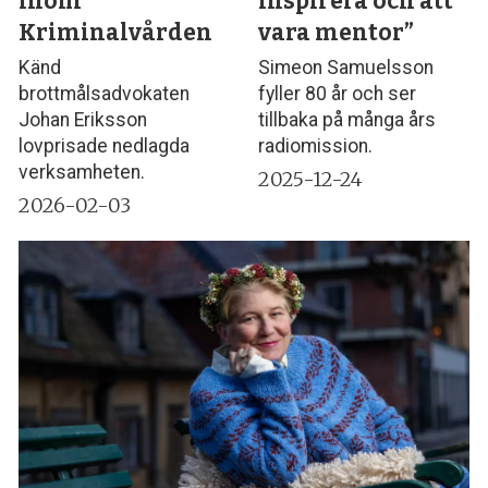
inom
inspirera och att
Kriminalvården
vara mentor”
Känd
Simeon Samuelsson
brottmålsadvokaten
fyller 80 år och ser
Johan Eriksson
tillbaka på många års
lovprisade nedlagda
radiomission.
verksamheten.
2025-12-24
2026-02-03