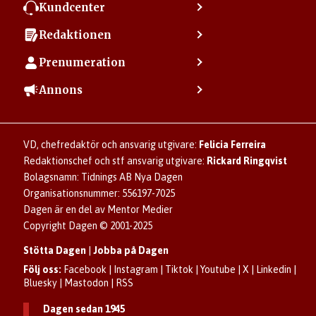
Kundcenter
Kontakta kundcenter
Redaktionen
Min sida
Kontakta redaktionen
Vanliga frågor
Prenumeration
Tipsa Dagen
Integritetspolicy
Bli prenumerant
Vill du debattera i Dagen?
Annons
Användarvillkor
Så skapar du ett konto
Lös korsord och sudoku
Kontakta annons
Om kakor (cookies)
Ladda ner Dagens appar
Dagen förklarar
Annonsera
Hantera kakor (cookies)
Dagens nyhetsbrev
Upphovsrätt och AI
Familjeannonser
VD, chefredaktör och ansvarig utgivare:
Felicia Ferreira
Dagen som taltidningen
Om Dagen
Se dödsannonser/minnesrum
Redaktionschef och stf ansvarig utgivare:
Rickard Ringqvist
Senaste numret av eDagen
Anmäl störande/felaktig annons
Bolagsnamn: Tidnings AB Nya Dagen
Dagens arkiv
Organisationsnummer: 556197-7025
Dagen är en del av Mentor Medier
Copyright Dagen © 2001-2025
Stötta Dagen
|
Jobba på Dagen
Följ oss:
Facebook
|
Instagram
|
Tiktok
|
Youtube
|
X
|
Linkedin
|
Bluesky
|
Mastodon
|
RSS
Dagen sedan 1945