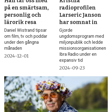
Han tar oss med
Kristna
på en smärtsam,
radioprofilen
personlig och
Larseric Janson
lärorik resa
har somnat in
Daniel Wistrand tipsar
Gjorde
om film, tv och poddar
ungdomsprogram med
under den gångna
miljonpublik och ledde
månaden
missionsorganisationen
Ibra Radio under en
2024-12-01
expansiv tid
2024-09-23