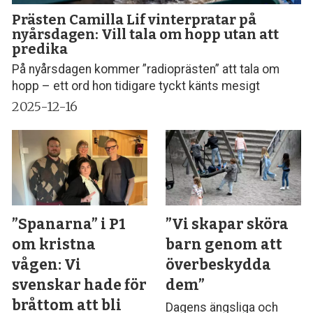
Prästen Camilla Lif vinterpratar på
nyårsdagen: Vill tala om hopp utan att
predika
På nyårsdagen kommer ”radioprästen” att tala om
hopp – ett ord hon tidigare tyckt känts mesigt
2025-12-16
”Spanarna” i P1
”Vi skapar sköra
om kristna
barn genom att
vågen: Vi
överbeskydda
svenskar hade för
dem”
bråttom att bli
Dagens ängsliga och