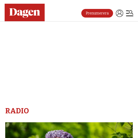
Prenumerera
Radio
–
Dagen
RADIO