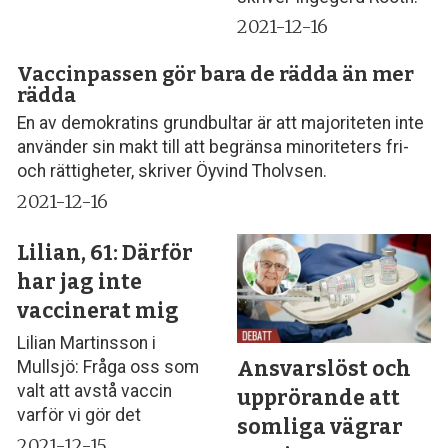
2021-12-16
Vaccinpassen gör bara de rädda än mer
rädda
En av demokratins grundbultar är att majoriteten inte
använder sin makt till att begränsa minoriteters fri-
och rättigheter, skriver Öyvind Tholvsen.
2021-12-16
Lilian, 61: Därför
har jag inte
vaccinerat mig
Lilian Martinsson i
Ansvarslöst och
Mullsjö: Fråga oss som
valt att avstå vaccin
upprörande att
varför vi gör det
somliga vägrar
2021-12-15