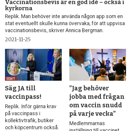
Vaccinationsbevis är en god idé – också i
kyrkorna
Replik. Man behöver inte använda någon app som en
stat eventuellt skulle kunna övervaka, för att uppvisa
vaccinationsbevis, skriver Annica Bergman.
2021-11-25
Säg JA till
”Jag behöver
vaccinpass!
jobba med frågan
om vaccin snudd
Replik. Inför gärna krav
på varje vecka”
på vaccinpass i
kollektivtrafik, butiker
Medlemmarnas
och köpcentrum också.
inställning till vaccinet