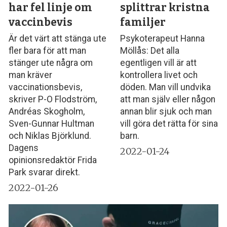
har fel linje om
splittrar kristna
vaccinbevis
familjer
Är det värt att stänga ute
Psykoterapeut Hanna
fler bara för att man
Möllås: Det alla
stänger ute några om
egentligen vill är att
man kräver
kontrollera livet och
vaccinationsbevis,
döden. Man vill undvika
skriver P-O Flodström,
att man själv eller någon
Andréas Skogholm,
annan blir sjuk och man
Sven-Gunnar Hultman
vill göra det rätta för sina
och Niklas Björklund.
barn.
Dagens
2022-01-24
opinionsredaktör Frida
Park svarar direkt.
2022-01-26