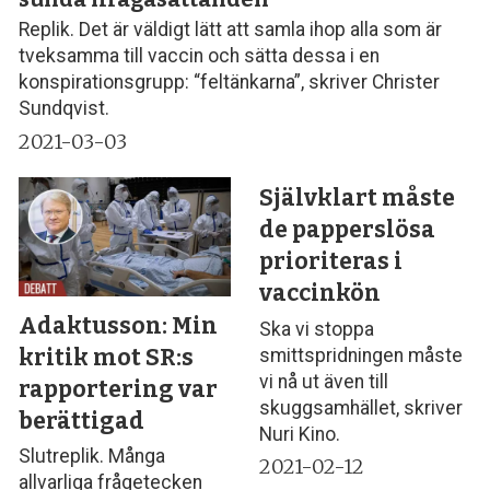
Replik. Det är väldigt lätt att samla ihop alla som är
tveksamma till vaccin och sätta dessa i en
konspirationsgrupp: “feltänkarna”, skriver Christer
Sundqvist.
2021-03-03
Självklart måste
de papperslösa
prioriteras i
vaccinkön
Adaktusson: Min
Ska vi stoppa
kritik mot SR:s
smittspridningen måste
vi nå ut även till
rapportering var
skuggsamhället, skriver
berättigad
Nuri Kino.
Slutreplik. Många
2021-02-12
allvarliga frågetecken