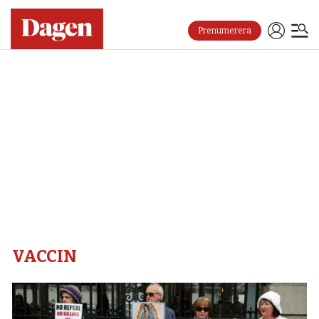
Prenumerera
Vaccin
–
Dagen
VACCIN