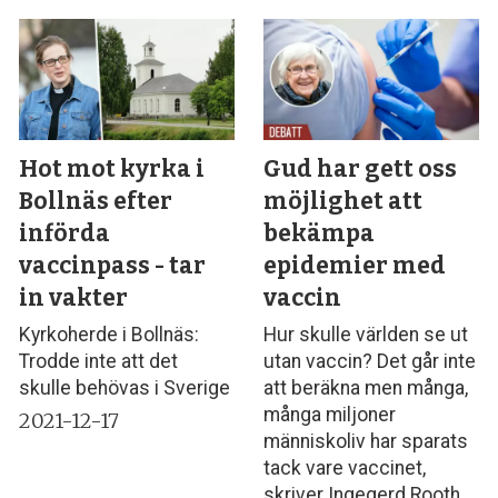
Hot mot kyrka i
Gud har gett oss
Bollnäs efter
möjlighet att
införda
bekämpa
vaccinpass - tar
epidemier med
in vakter
vaccin
Kyrkoherde i Bollnäs:
Hur skulle världen se ut
Trodde inte att det
utan vaccin? Det går inte
skulle behövas i Sverige
att beräkna men många,
många miljoner
2021-12-17
människoliv har sparats
tack vare vaccinet,
skriver Ingegerd Rooth.