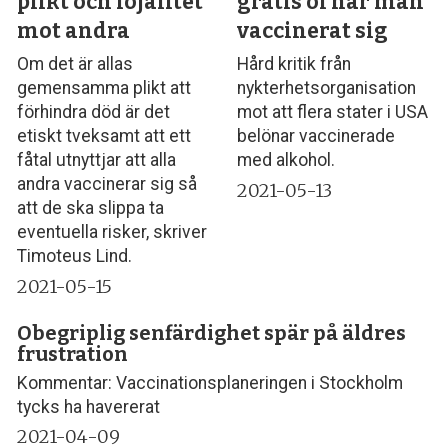
plikt och lojalitet
gratis öl när man
mot andra
vaccinerat sig
Om det är allas
Hård kritik från
gemensamma plikt att
nykterhetsorganisation
förhindra död är det
mot att flera stater i USA
etiskt tveksamt att ett
belönar vaccinerade
fåtal utnyttjar att alla
med alkohol.
andra vaccinerar sig så
2021-05-13
att de ska slippa ta
eventuella risker, skriver
Timoteus Lind.
2021-05-15
Obegriplig senfärdighet spär på äldres
frustration
Kommentar: Vaccinationsplaneringen i Stockholm
tycks ha havererat
2021-04-09