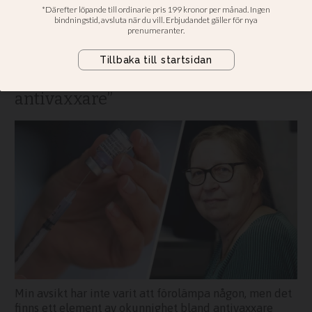
ramaskri
“Min avsikt har inte varit att
förolämpa någon, men det finns ett
element av okunnighet bland
antivaxxare”
Min avsikt har inte varit att förolämpa någon, men det
finns ett element av okunnighet bland antivaxxare