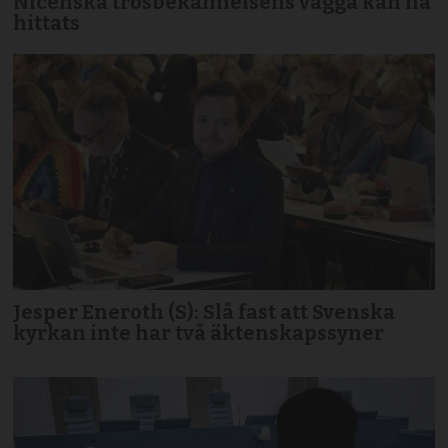
Nicenska trosbekännelsens vagga kan ha
hittats
Jesper Eneroth (S): Slå fast att Svenska
kyrkan inte har två äktenskapssyner