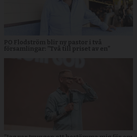
PO Flodström blir ny pastor i två
församlingar: ”Två till priset av en”
”Jag var tvungen att bestämma mig för om