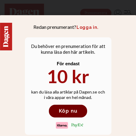
Prenumerera
NYHETER
Elisabeth Sandlunds
ledare om vaccin väckte