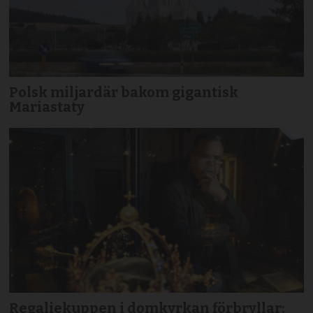
Polsk miljardär bakom gigantisk
Mariastaty
Regaliekuppen i domkyrkan förbryllar: