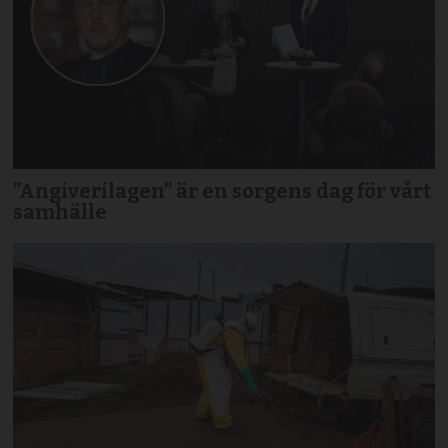
”Angiverilagen” är en sorgens dag för vårt
samhälle