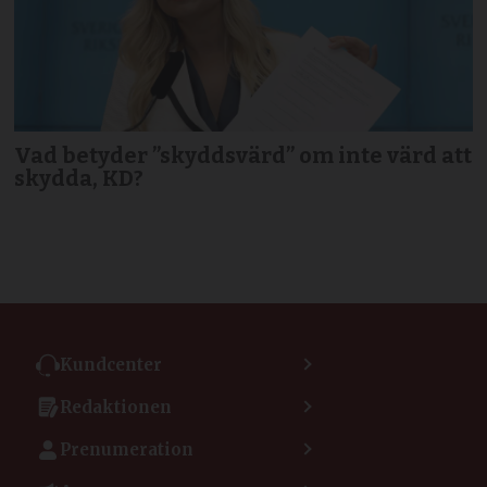
Vad betyder ”skyddsvärd” om inte värd att
skydda, KD?
Kundcenter
Kontakta kundcenter
Redaktionen
Min sida
Kontakta redaktionen
Vanliga frågor
Prenumeration
Tipsa Dagen
Integritetspolicy
Bli prenumerant
Vill du debattera i Dagen?