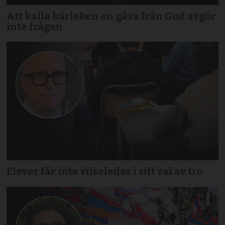
Att kalla kärleken en gåva från Gud avgör
inte frågan
Elever får inte vilseledas i sitt val av tro