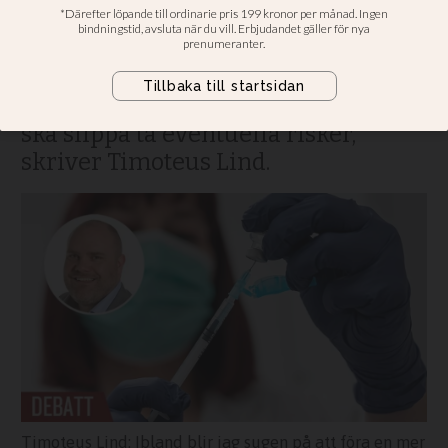
Om det är allas gemensamma plikt
att förhindra död är det etiskt
tveksamt att ett fåtal utnyttjar att
alla andra vaccinerar sig så att de
ska slippa ta eventuella risker,
skriver Timoteus Lind.
Timoteus Lind: Ibland blir jag sugen på att föra en mer