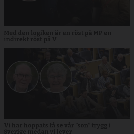
Med den logiken är en röst på MP en
indirekt röst på V
Vi har hoppats få se vår ”son” trygg i
Sverige medan vi lever