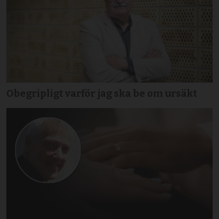
Obegripligt varför jag ska be om ursäkt