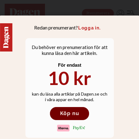
Prenumerera
DEBATT
Vaccinera dig av plikt
och lojalitet mot andra