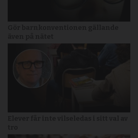
Gör barnkonventionen gällande
även på nätet
Elever får inte vilseledas i sitt val av
tro