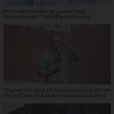
PO Flodström blir ny pastor i två
församlingar: ”Två till priset av en”
”Jag var tvungen att bestämma mig för om
ett ord från Gud är mer värt än förnuftet”