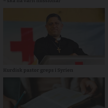
– ska ha varit missionär
Kurdisk pastor greps i Syrien