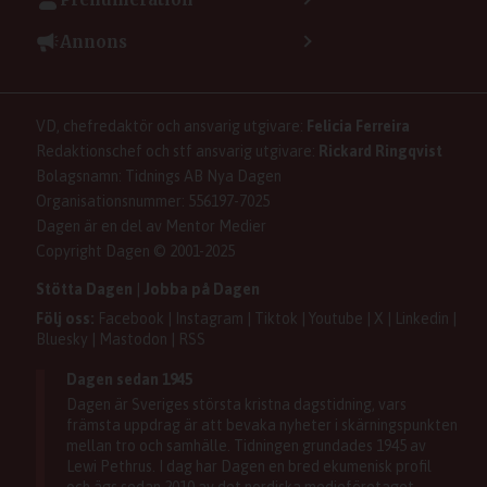
Tipsa Dagen
Integritetspolicy
Bli prenumerant
Vill du debattera i Dagen?
Annons
Användarvillkor
Så skapar du ett konto
Lös korsord och sudoku
Kontakta annons
Om kakor (cookies)
Ladda ner Dagens appar
Dagen förklarar
Annonsera
Hantera kakor (cookies)
Dagens nyhetsbrev
Upphovsrätt och AI
Familjeannonser
VD, chefredaktör och ansvarig utgivare:
Felicia Ferreira
Dagen som taltidningen
Om Dagen
Se dödsannonser/minnesrum
Redaktionschef och stf ansvarig utgivare:
Rickard Ringqvist
Senaste numret av eDagen
Anmäl störande/felaktig annons
Bolagsnamn: Tidnings AB Nya Dagen
Dagens arkiv
Organisationsnummer: 556197-7025
Dagen är en del av Mentor Medier
Copyright Dagen © 2001-2025
Stötta Dagen
|
Jobba på Dagen
Följ oss:
Facebook
|
Instagram
|
Tiktok
|
Youtube
|
X
|
Linkedin
|
Bluesky
|
Mastodon
|
RSS
Dagen sedan 1945
Dagen är Sveriges största kristna dagstidning, vars
främsta uppdrag är att bevaka nyheter i skärningspunkten
mellan tro och samhälle. Tidningen grundades 1945 av
Lewi Pethrus. I dag har Dagen en bred ekumenisk profil
och ägs sedan 2010 av det nordiska medieföretaget