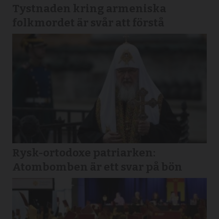
Tystnaden kring armeniska
folkmordet är svår att förstå
Rysk-ortodoxe patriarken:
Atombomben är ett svar på bön