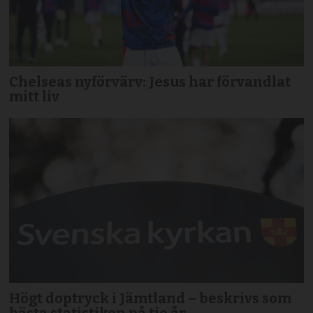
Chelseas nyförvärv: Jesus har förvandlat
mitt liv
Högt doptryck i Jämtland – beskrivs som
bästa statistiken på tio år