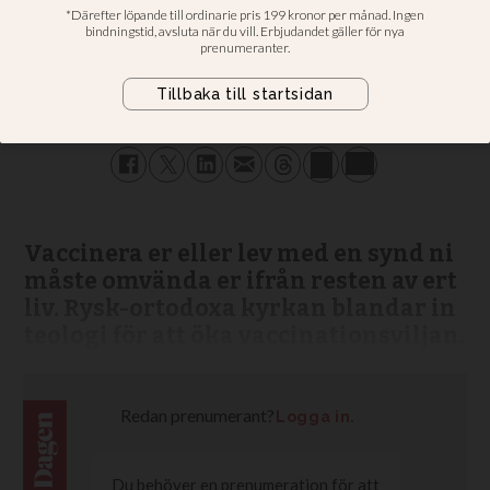
Jacob Zetterman
REPORTER
PUBLICERAD
2021-07-11 - 06:00
SENAST UPPDATERAD
2021-07-11 - 09:00
Vaccinera er eller lev med en synd ni
måste omvända er ifrån resten av ert
liv. Rysk-ortodoxa kyrkan blandar in
teologi för att öka vaccinationsviljan.