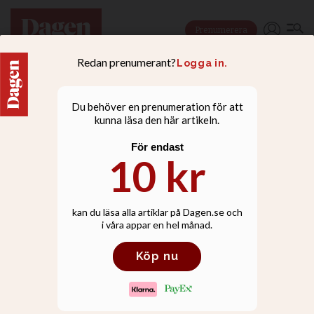
Prenumerera
NYHETER
Kyrka: Att inte vaccinera
sig är en synd