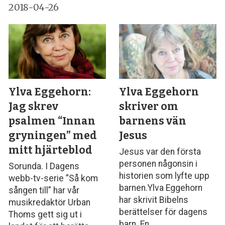
2018-04-26
Ylva Eggehorn:
Ylva Eggehorn
Jag skrev
skriver om
psalmen “Innan
barnens vän
gryningen” med
Jesus
mitt hjärteblod
Jesus var den första
personen någonsin i
Sorunda. I Dagens
historien som lyfte upp
webb-tv-serie ”Så kom
barnen.Ylva Eggehorn
sången till” har vår
har skrivit Bibelns
musikredaktör Urban
berättelser för dagens
Thoms gett sig ut i
barn. En