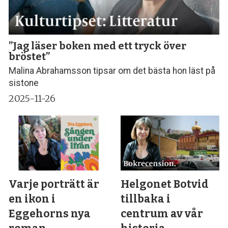
”Jag läser boken med ett tryck över
bröstet”
Malina Abrahamsson tipsar om det bästa hon läst på
sistone
2025-11-26
Varje porträtt är
Helgonet Botvid
en ikon i
tillbaka i
Eggehorns nya
centrum av vår