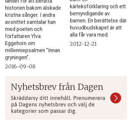
landet för att berätta
kärleksförklaring och ett
historien bakom älskade
bemyndigande av
kristna sånger. I andra
barnen. En berättelse där
avsnittet samtalar han
huvudbudskapet är att
med poeten och
alla får vara med.
författaren Ylva
2012-12-21
Eggehorn om
millenniepsalmen ”Innan
gryningen”.
2016-09-08
Nyhetsbrev från Dagen
Skräddarsy ditt innehåll. Prenumerera
på Dagens nyhetsbrev och välj de
kategorier som passar dig.