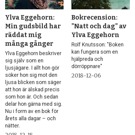
Ylva Eggehorn:
Bokrecension:
Min gudsbild har
"Natt och dag" av
räddat mig
Ylva Eggehorn
många gånger
Rolf Knutsson: "Boken
kan fungera som en
Ylva Eggehorn beskriver
hjälpreda och
sig själv som en
dörröppnare"
ljusjägare. I allt hon gör
2018-12-06
söker hon sig mot den
ljusa blicken som säger
att hon är älskad precis
som hon är. Och sedan
delar hon gärna med sig.
Nu i form av en bok för
årets alla dagar – och
nätter.
2018-12-18