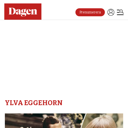
Prenumerera
Ylva
eggehorn
–
Dagen
YLVA EGGEHORN