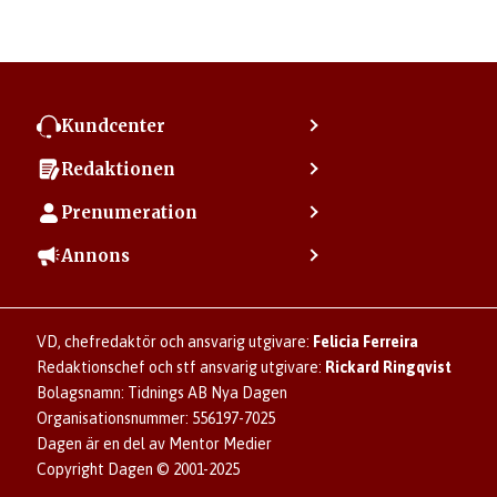
Kundcenter
Kontakta kundcenter
Redaktionen
Min sida
Kontakta redaktionen
Vanliga frågor
Prenumeration
Tipsa Dagen
Integritetspolicy
Bli prenumerant
Vill du debattera i Dagen?
Annons
Användarvillkor
Så skapar du ett konto
Lös korsord och sudoku
Kontakta annons
Om kakor (cookies)
Ladda ner Dagens appar
Dagen förklarar
Annonsera
Hantera kakor (cookies)
Dagens nyhetsbrev
Upphovsrätt och AI
Rubrikannonser
VD, chefredaktör och ansvarig utgivare:
Felicia Ferreira
Dagen som taltidningen
Om Dagen
Familjeannonser
Redaktionschef och stf ansvarig utgivare:
Rickard Ringqvist
Senaste numret av eDagen
Se dödsannonser/minnesrum
Bolagsnamn: Tidnings AB Nya Dagen
Dagens arkiv
Organisationsnummer: 556197-7025
Anmäl störande/felaktig annons
Dagen är en del av Mentor Medier
Copyright Dagen © 2001-2025