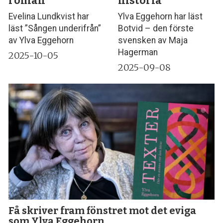
roman
historia
Evelina Lundkvist har
Ylva Eggehorn har läst
läst ”Sången underifrån”
Botvid – den förste
av Ylva Eggehorn
svensken av Maja
Hagerman
2025-10-05
2025-09-08
Få skriver fram fönstret mot det eviga
som Ylva Eggehorn