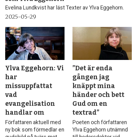
Evelina Lundkvist har läst Texter av Ylva Eggehorn.
2025-05-29
Ylva Eggehorn: Vi
”Det är enda
har
gången jag
missuppfattat
knäppt mina
vad
händer och bett
evangelisation
Gud om en
handlar om
textrad”
Författaren aktuell med
Poeten och författaren
ny bok som förmedlar en
Ylva Eggehorn utnämnd