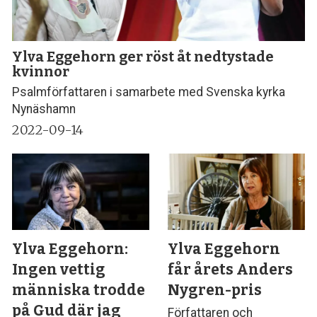
Ylva Eggehorn ger röst åt nedtystade
kvinnor
Psalmförfattaren i samarbete med Svenska kyrka
Nynäshamn
2022-09-14
Ylva Eggehorn:
Ylva Eggehorn
Ingen vettig
får årets Anders
människa trodde
Nygren-pris
på Gud där jag
Författaren och