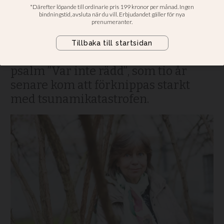
sörja Estoniakatastrofen
Dagen efter Estoniaolyckan höll
Ylva Eggehorn i morgonandakten i
P1. Andakten utgick från hennes
psalm ”Var inte rädd”, som tio år
senare kom att förknippas starkt
med tsunamikatastrofen.