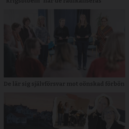
”krigsbibeln” när de radikaliseras
De lär sig självförsvar mot oönskad förbön