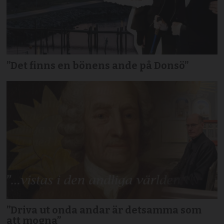
”Det finns en bönens ande på Donsö”
”Driva ut onda andar är detsamma som
att mogna”