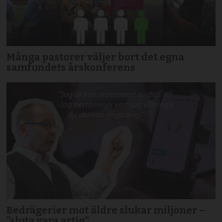
Många pastorer väljer bort det egna
samfundets årskonferens
Bedrägerier mot äldre slukar miljoner –
”sluta vara artig”