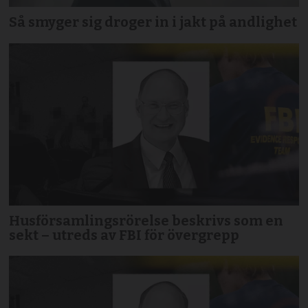
Så smyger sig droger in i jakt på andlighet
Husförsamlingsrörelse beskrivs som en
sekt – utreds av FBI för övergrepp