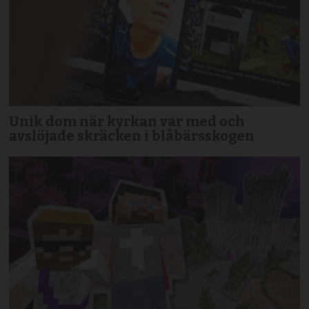
Unik dom när kyrkan var med och
avslöjade skräcken i blåbärsskogen