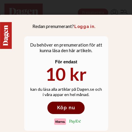
Prenumerera
DOKUMENT
Ylva Eggehorns andakt
hjälpte svenska folket att