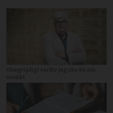
Obegripligt varför jag ska be om
ursäkt