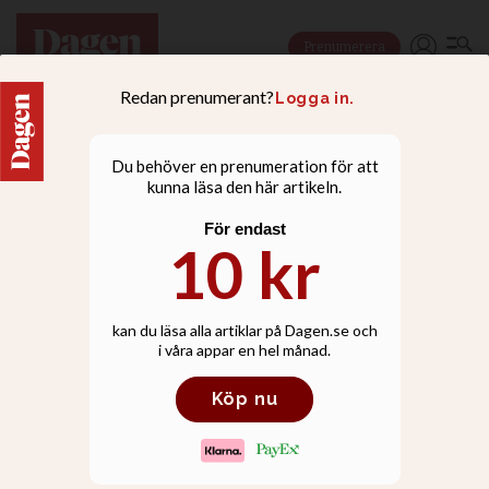
Prenumerera
NYHETER
Pastor vittnar mot
svenska Lundin oil i