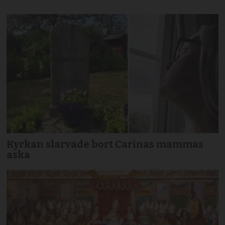
Kyrkan slarvade bort Carinas mammas
aska