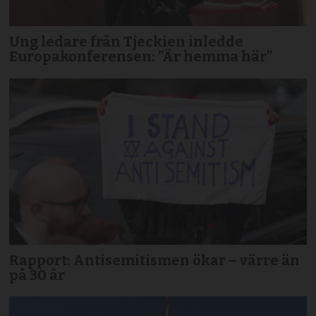
Ung ledare från Tjeckien inledde
Europakonferensen: ”Är hemma här”
Rapport: Antisemitismen ökar – värre än
på 30 år