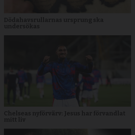
Dödahavsrullarnas ursprung ska
undersökas
Chelseas nyförvärv: Jesus har förvandlat
mitt liv