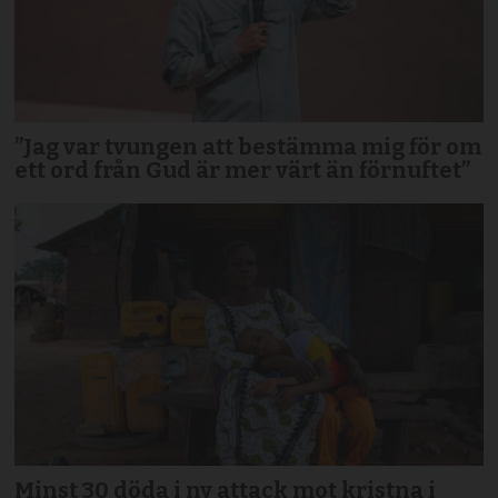
”Jag var tvungen att bestämma mig för om
ett ord från Gud är mer värt än förnuftet”
Minst 30 döda i ny attack mot kristna i