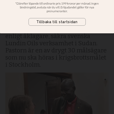
rätten: Fick fly för sitt liv
James Ninrew Dong fick fly för sitt
liv och hans släktingar dödades när
militär och milis anföll civila för att,
enligt åklagare, säkra svenska
Lundin Oils verksamhet i Sudan.
Pastorn är en av drygt 30 målsägare
som nu ska höras i krigsbrottsmålet
i Stockholm.