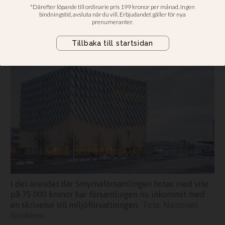
matutdelningen
Har skickat in skrivelse till
miljöförvaltningen i Göteborg
I det ärendet där Smyrnaförsamlingen hotas med vite
på 75 000 kronor har församlingen nu inkommit med
en skrivelse till miljöförvaltningen.
Natanael
Gindemo