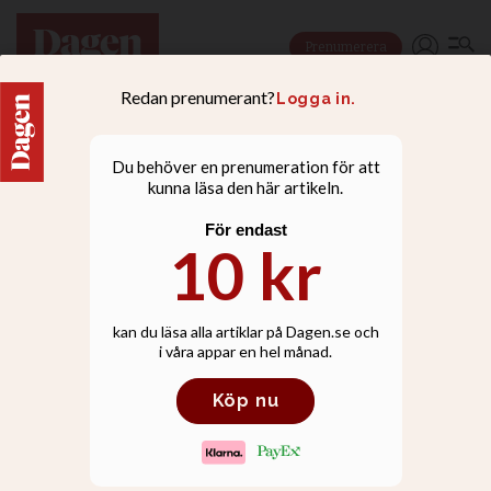
Prenumerera
NYHETER
Därför anser Smyrna att
de inte ska betala vite för