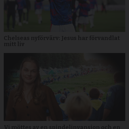
Chelseas nyförvärv: Jesus har förvandlat
mitt liv
Vi möttes av en spindelinvansion och en