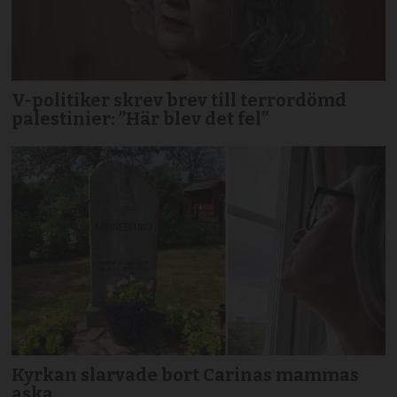
V-politiker skrev brev till terror­dömd
palestinier: ”Här blev det fel”
Kyrkan slarvade bort Carinas mammas
aska