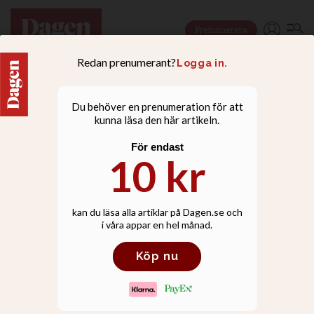
Prenumerera
NYHETER
Norskt förslag: Skrota
prästernas tystnadsplikt