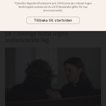
i lagen
I dag kan norska präster som bryter
mot tystnadsplikten dömas till
fängelse. Det vill regeringen ändra
på. I Sverige finns ingen
motsvarande lag