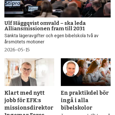
Ulf Häggqvist omvald – ska leda
Alliansmissionen fram till 2031
Sänkta lägeravgifter och egen bibelskola två av
årsmötets motioner
2026-05-15
Klart med nytt
En praktikdel bör
jobb för EFK:s
ingå i alla
missionsdirektor
bibelskolor