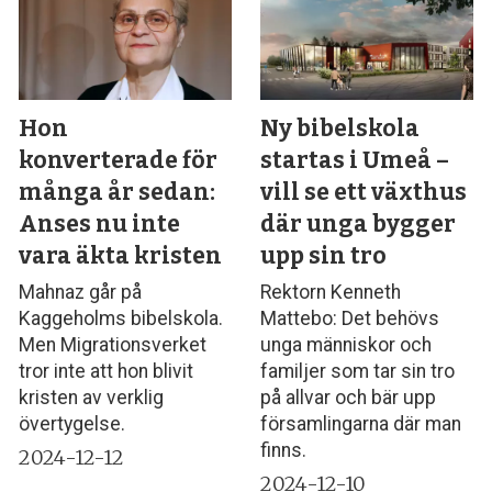
Hon
Ny bibelskola
konverterade för
startas i Umeå –
många år sedan:
vill se ett växthus
Anses nu inte
där unga bygger
vara äkta kristen
upp sin tro
Mahnaz går på
Rektorn Kenneth
Kaggeholms bibelskola.
Mattebo: Det behövs
Men Migrationsverket
unga människor och
tror inte att hon blivit
familjer som tar sin tro
kristen av verklig
på allvar och bär upp
övertygelse.
församlingarna där man
finns.
2024-12-12
2024-12-10