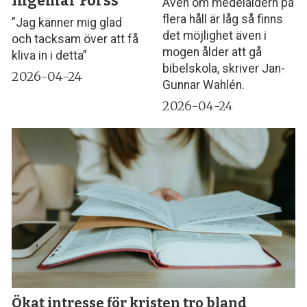
Ingemar Forss
Även om medelåldern på
flera håll är låg så finns
”Jag känner mig glad
det möjlighet även i
och tacksam över att få
mogen ålder att gå
kliva in i detta”
bibelskola, skriver Jan-
2026-04-24
Gunnar Wahlén.
2026-04-24
Ökat intresse för kristen tro bland