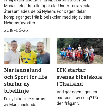
I maj avslutade de sina bibelskolestudier på
Mariannelunds folkhögskola. Under förra veckan
återsamlades de på Nyhem. För Dagen delar
kompisgänget från bibelskolan med sig av sina
Nyhemsfavoriter.
2018-06-26
Mariannelund
EFK startar
och Sport for life
svensk bibelskola
startar ny
i Thailand
bibellinje
Vad gör egentligen en
missionär av i dag? På
En ny bibellinje startas
den frågan vill
av Mariannelunds