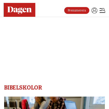
Prenumerera
Bibelskolor
–
Dagen
BIBELSKOLOR