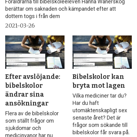
Föräldrarna till bibelskoleeleven Hanna Wänerskog
berättar om saknaden och kämpandet efter att
dottern togs i från dem
2021-03-26
Efter avslöjande:
Bibelskolor kan
bibelskolor
bryta mot lagen
ändrar sina
Vilka mediciner tar du?
ansökningar
Har du haft
utomäktenskapligt sex
Flera av de bibelskolor
senaste året? Det är
som ställt frågor om
frågor som sökande till
sjukdomar och
bibelskolor får svara på.
medicinvanor har nu