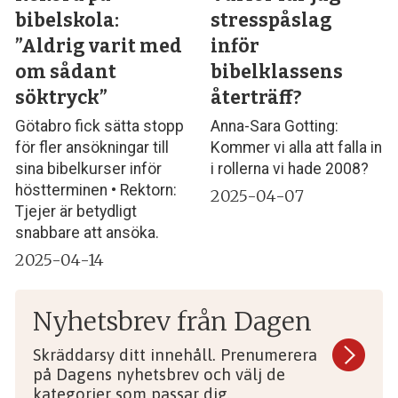
bibelskola:
stresspåslag
”Aldrig varit med
inför
om sådant
bibelklassens
söktryck”
återträff?
Götabro fick sätta stopp
Anna-Sara Gotting:
för fler ansökningar till
Kommer vi alla att falla in
sina bibelkurser inför
i rollerna vi hade 2008?
höstterminen • Rektorn:
2025-04-07
Tjejer är betydligt
snabbare att ansöka.
2025-04-14
Nyhetsbrev från Dagen
Skräddarsy ditt innehåll. Prenumerera
på Dagens nyhetsbrev och välj de
kategorier som passar dig.