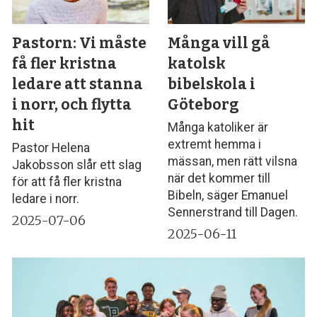
Pastorn: Vi måste
Många vill gå
få fler kristna
katolsk
ledare att stanna
bibelskola i
i norr, och flytta
Göteborg
hit
Många katoliker är
extremt hemma i
Pastor Helena
mässan, men rätt vilsna
Jakobsson slår ett slag
när det kommer till
för att få fler kristna
Bibeln, säger Emanuel
ledare i norr.
Sennerstrand till Dagen.
2025-07-06
2025-06-11