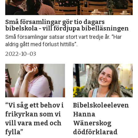
Små församlingar gör tio dagars
bibelskola - vill fördjupa bibelläsningen
Små församlingar satsar stort vart tredje år. “Har
aldrig gått med förlust hittills”.
2022-10-03
“Vi såg ett behov i
Bibelskoleeleven
frikyrkan som vi
Hanna
vill vara med och
Wänerskog
fylla”
dödförklarad