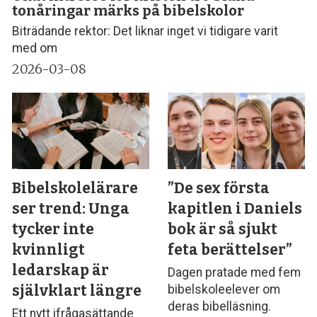
tonåringar märks på bibelskolor
Biträdande rektor: Det liknar inget vi tidigare varit
med om
2026-03-08
Bibelskolelärare
”De sex första
ser trend: Unga
kapitlen i Daniels
tycker inte
bok är så sjukt
kvinnligt
feta berättelser”
ledarskap är
Dagen pratade med fem
självklart längre
bibelskoleelever om
deras bibelläsning.
Ett nytt ifrågasättande