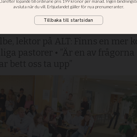
nelsamtal på
valen
lbe, lektor på ALT: Finns en mer 
liga pastorer • ”Är en av frågorn
r bett oss ta upp”