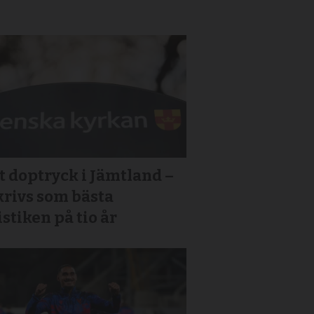
 doptryck i Jämtland –
krivs som bästa
istiken på tio år