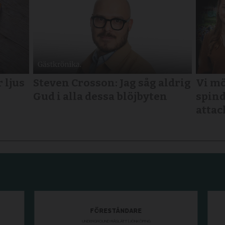
 ljus
Steven Crosson: Jag såg aldrig
Vi mö
Gud i alla dessa blöjbyten
spind
attac