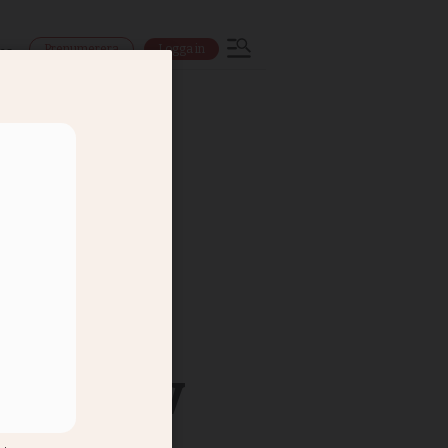
Prenumerera
Logga in
ns
sätts av