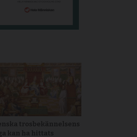
enska trosbekännelsens
a kan ha hittats