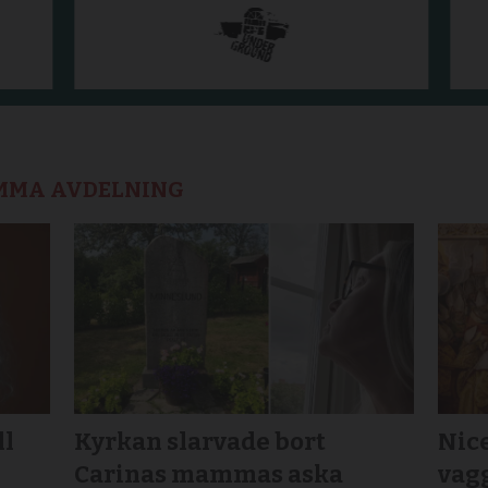
AMMA AVDELNING
ll
Kyrkan slarvade bort
Nic
Carinas mammas aska
vagg