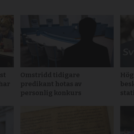
st
Omstridd tidigare
Högt
 har
predikant hotas av
bes
personlig konkurs
stat