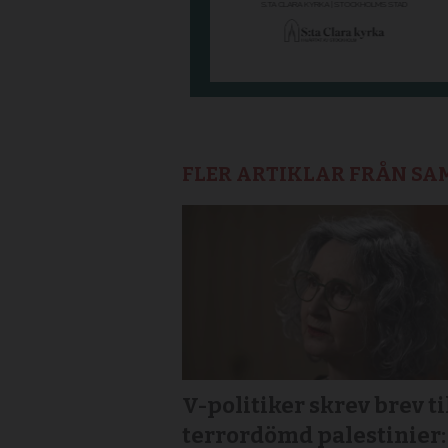
FLER ARTIKLAR FRÅN S
V-politiker skrev brev ti
terror­dömd palestinier: