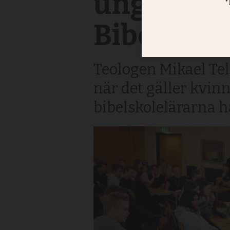
unga – pa
Bibelfesti
Teologen Mikael Tel
när det gäller kvinn
bibelskolelärarna ha