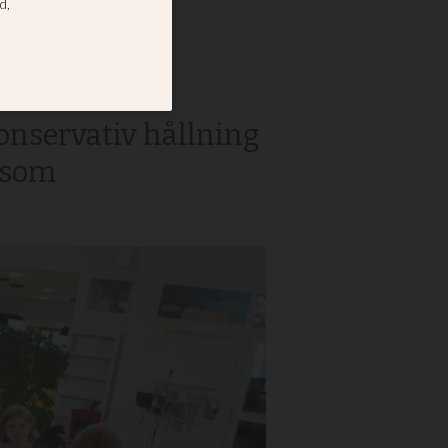
konservativ hållning
a som