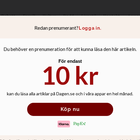
Debatt
Familj
Kultur
Podd
Livsstil
Kontakt
Anno
ledarskap ifråga