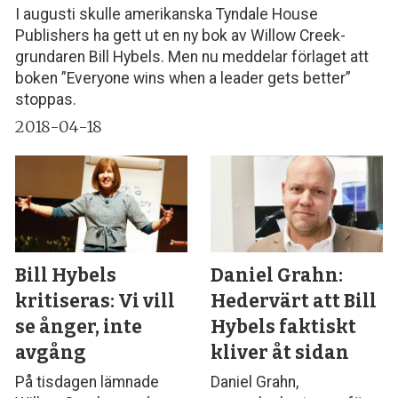
I augusti skulle amerikanska Tyndale House
Publishers ha gett ut en ny bok av Willow Creek-
grundaren Bill Hybels. Men nu meddelar förlaget att
boken ”Everyone wins when a leader gets better”
stoppas.
2018-04-18
Bill Hybels
Daniel Grahn:
kritiseras: Vi vill
Hedervärt att Bill
se ånger, inte
Hybels faktiskt
avgång
kliver åt sidan
På tisdagen lämnade
Daniel Grahn,