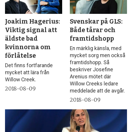
Joakim Hagerius:
Svenskar på GLS:
Viktig signal att
Både tårar och
äldste bad
framtidshopp
kvinnorna om
En märklig känsla, med
förlåtelse
mycket sorg men också
framtidshopp. Så
Det finns fortfarande
beskriver Josefine
mycket att lära från
Arenius mötet där
Willow Creek.
Willow Creeks ledare
2018-08-09
meddelade att de avgår.
2018-08-09