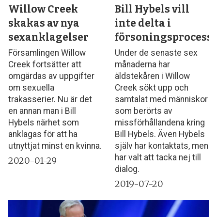
Willow Creek
Bill Hybels vill
skakas av nya
inte delta i
sexanklagelser
försoningsprocess
Församlingen Willow
Under de senaste sex
Creek fortsätter att
månaderna har
omgärdas av uppgifter
äldstekåren i Willow
om sexuella
Creek sökt upp och
trakasserier. Nu är det
samtalat med människor
en annan man i Bill
som berörts av
Hybels närhet som
missförhållandena kring
anklagas för att ha
Bill Hybels. Även Hybels
utnyttjat minst en kvinna.
själv har kontaktats, men
har valt att tacka nej till
2020-01-29
dialog.
2019-07-20