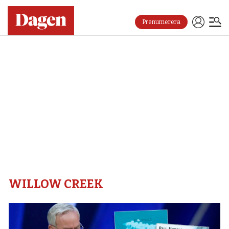
Prenumerera
Willow
creek
–
Dagen
WILLOW CREEK