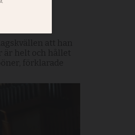
om
agskvällen att han
är helt och hållet
öner, förklarade