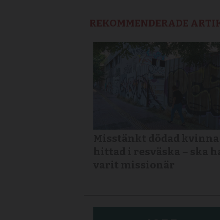
REKOMMENDERADE ARTI
Misstänkt dödad kvinna
hittad i resväska – ska h
varit missionär