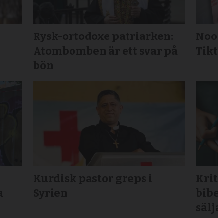
Rysk-ortodoxe patriarken:
Noos
Atombomben är ett svar på
Tikt
bön
Kurdisk pastor greps i
Krit
a
Syrien
bibe
sälj