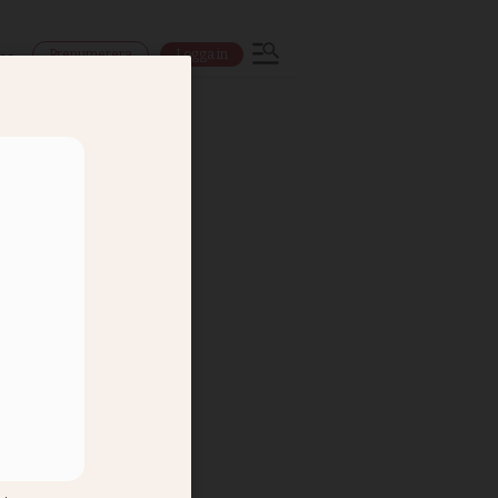
Prenumerera
Logga in
ns
delbar