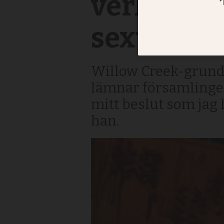
verkan ef
sextrakas
Willow Creek-grunda
lämnar församlingen
mitt beslut som jag 
han.