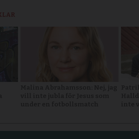
KLAR
Malina Abrahamsson: Nej, jag
Patri
a
vill inte jubla för Jesus som
Halld
under en fotbollsmatch
inte 