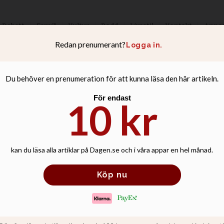
Debatt
Familj
Kultur
Podd
Livsstil
Kontakt
Anno
ls slutar med ome