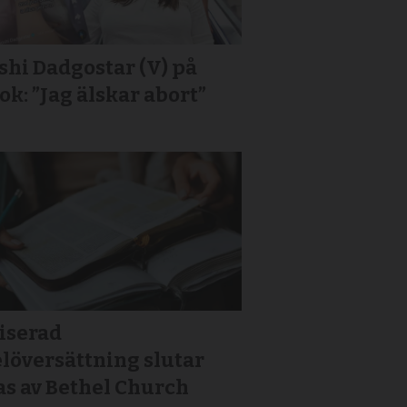
hi Dadgostar (V) på
ok: ”Jag älskar abort”
iserad
löversättning slutar
as av Bethel Church