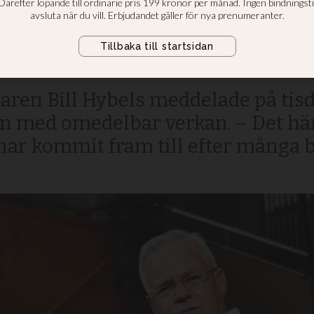
ter anklagelser 
serier
ren Bill Hybels meddelade på tisd
 med omedelbar verkan. – Det här 
har kommit fram till efter många b