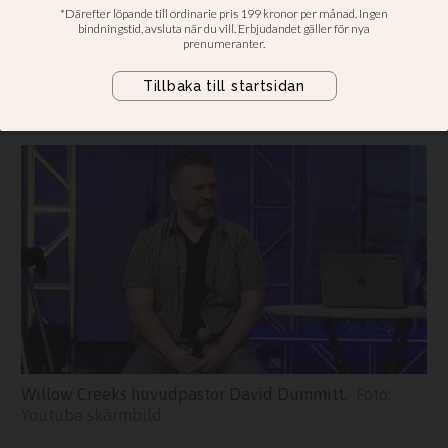
antalet anställda
Pandemieffekterna hårda för stor
och omtalat amerikanska
församling
Willow Creeks huvudpastor David Dummitt.
Youtube skärmbild