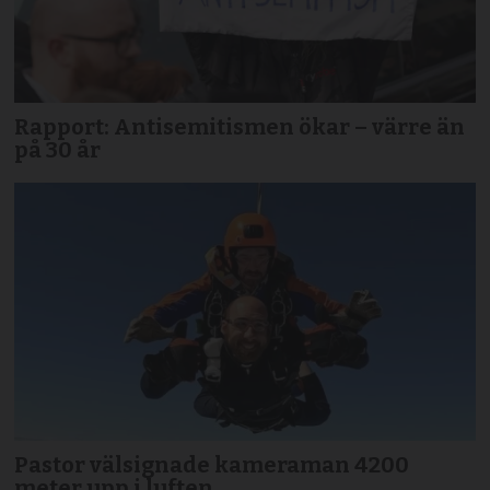
Rapport: Antisemitismen ökar – värre än
på 30 år
Pastor välsignade kameraman 4200
meter upp i luften