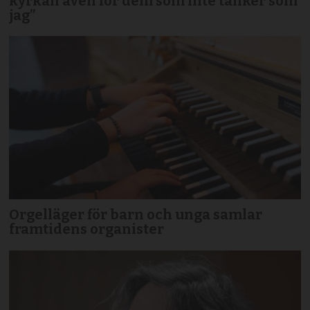
kyrkan även för dem som inte tänker som
jag”
Orgelläger för barn och unga samlar
framtidens organister