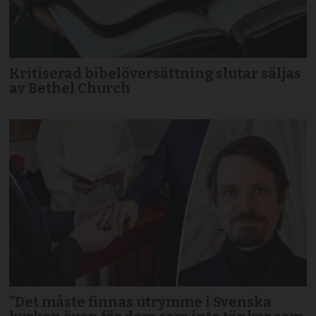
Kritiserad bibelöversättning slutar säljas
av Bethel Church
”Det måste finnas utrymme i Svenska