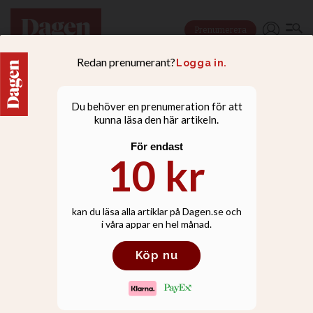
Prenumerera
NYHETER
Willow Creek i Chicago
tvingas dra ner på