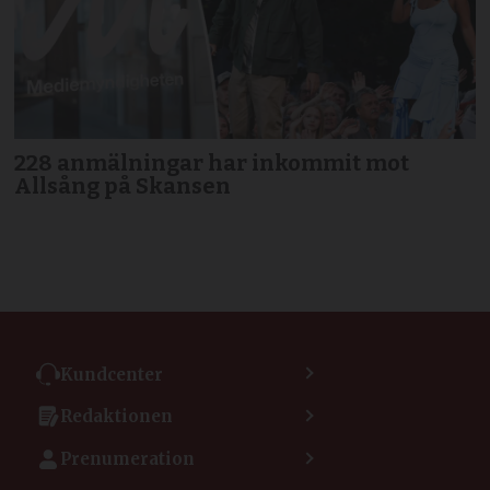
228 anmälningar har inkommit mot
Allsång på Skansen
Kundcenter
Kontakta kundcenter
Redaktionen
Min sida
Kontakta redaktionen
Vanliga frågor
Prenumeration
Tipsa Dagen
Integritetspolicy
Bli prenumerant