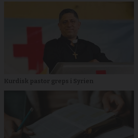
Kurdisk pastor greps i Syrien