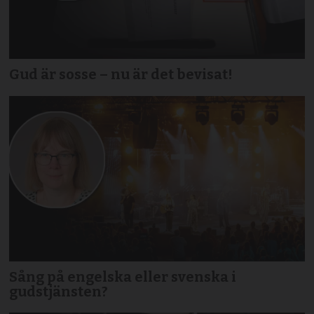
Gud är sosse – nu är det bevisat!
Sång på engelska eller svenska i
gudstjänsten?