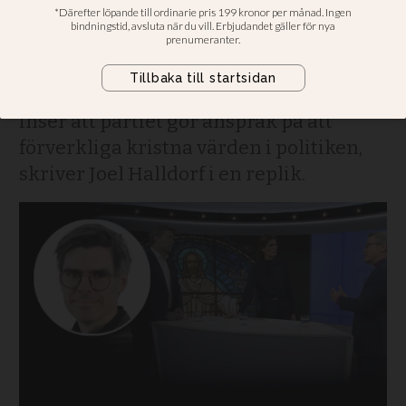
KD:s politik
Kristdemokraterna är såklart ingen
kyrka – men alla som kan läsa innantill
inser att partiet gör anspråk på att
förverkliga kristna värden i politiken,
skriver Joel Halldorf i en replik.