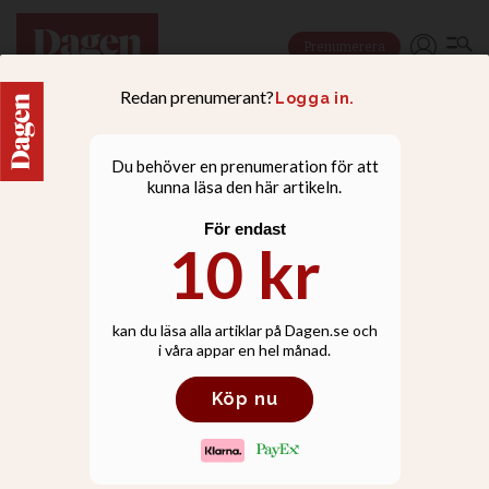
Prenumerera
DEBATT
| PARTIPOLITIK OCH KYRKA
Kyrkorna har en särskild
plikt att kommentera