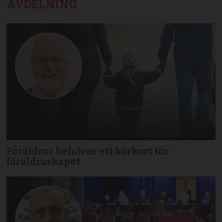
AVDELNING
Föräldrar behöver ett körkort för
föräldraskapet