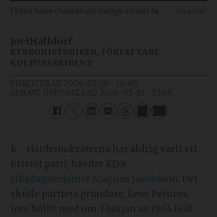
Eklind hade chansen att medge att det fanns humanitära problem med de utvisningar som hans motdebattör, biskop Andreas Holmberg, lyfte. Men något sådant hördes inte, skriver Joel Halldorf. Debatt i Aktuellt mellan Hans Eklind (KD) och biskop Andreas Holmberg.
Joel
Halldorf
KYRKOHISTORIKER, FÖRFATTARE,
KULTURSKRIBENT
PUBLICERAD
2026-02-10 - 10:40
SENAST UPPDATERAD
2026-02-10 - 13:05
Kristdemokraterna har aldrig varit ett
kristet parti, hävdar KD:s
riksdagsledamot Magnus Jacobsson
. Det
skulle partiets grundare, Lewi Pethrus,
inte hållit med om. I början av 1964 höll