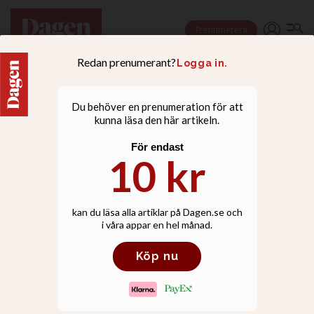
Prenumerera
NYHETER
Jack-Tommy Ardenfors
om livet nära döden: