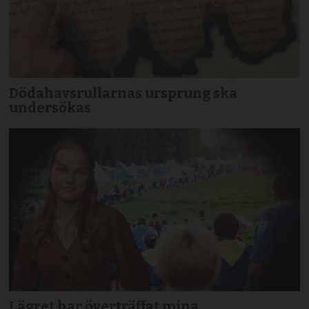
Dödahavsrullarnas ursprung ska
undersökas
Lägret har överträffat mina