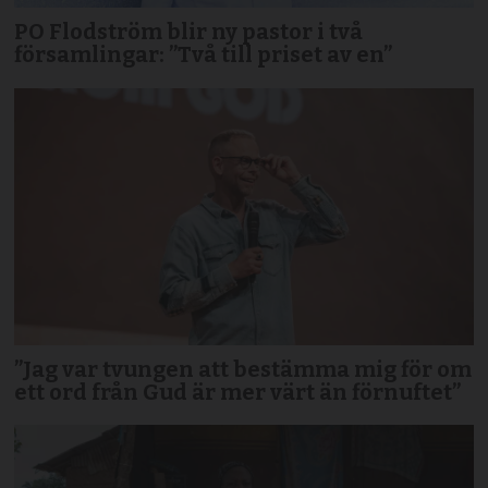
PO Flodström blir ny pastor i två
församlingar: ”Två till priset av en”
”Jag var tvungen att bestämma mig för om
ett ord från Gud är mer värt än förnuftet”