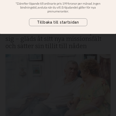
”Himlen har blivit mer
naturlig för mig”
Under 2023 fick pingstprofilen
besked om att cancern hade spridit
sig – gläds åt sitt nya missionsfält
och sätter sin tillit till nåden