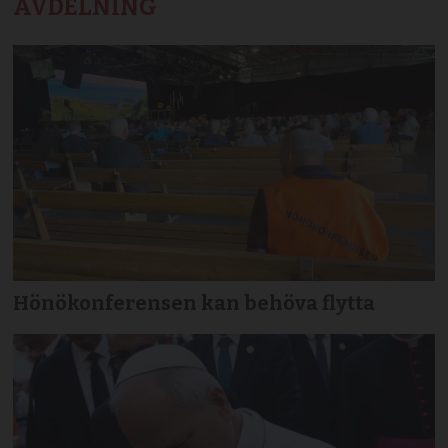
AVDELNING
Hönökonferensen kan behöva flytta