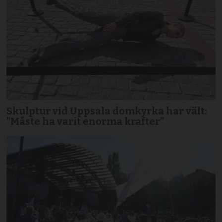
Skulptur vid Uppsala domkyrka har vält:
”Måste ha varit enorma krafter”