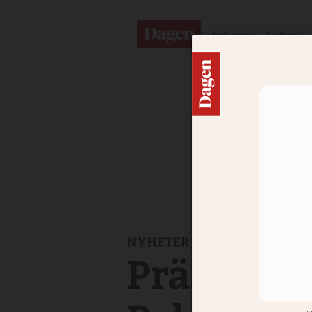
Nyheter
Ledare
NYHETER
Präst fick