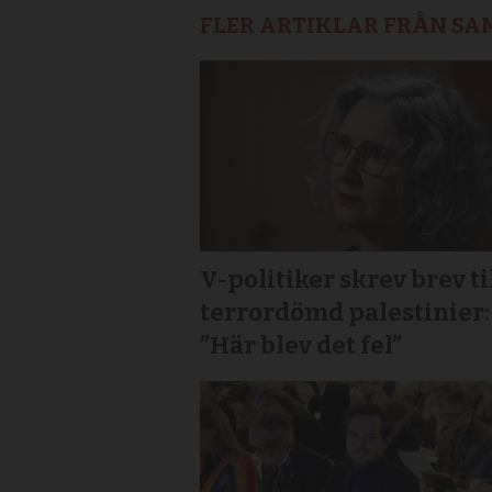
FLER ARTIKLAR FRÅN S
V-politiker skrev brev ti
terror­dömd palestinier:
”Här blev det fel”