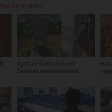
AMMA AVDELNING
ll
Kyrkan slarvade bort
Nic
Carinas mammas aska
vagg