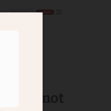
Prenumerera
Logga in
ns
ngning mot