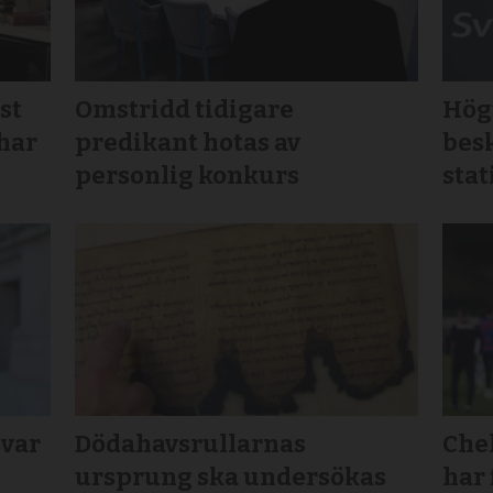
st
Omstridd tidigare
Högt
 har
predikant hotas av
bes
personlig konkurs
stat
svar
Dödahavsrullarnas
Chel
ursprung ska undersökas
har 