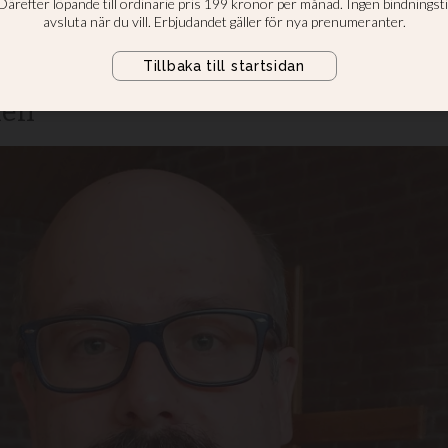
Råslätt grep in när högerextremist
nen