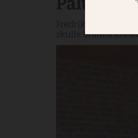
Paludan
Fredrik Hollertz i 
skulle bränna Kora