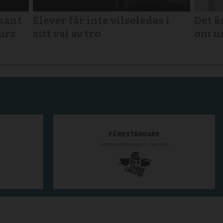
kant
Elever får inte vilseledas i
Det ä
urs
sitt val av tro
om ur