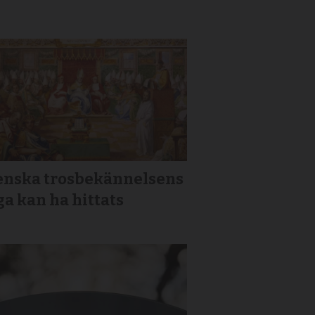
enska trosbekännelsens
a kan ha hittats