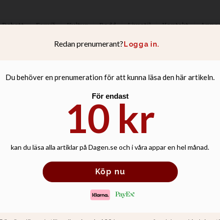
Debatt
Familj
Kultur
Podd
Livsstil
Kontakt
Anno
 pris för klockri