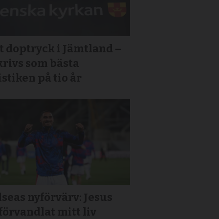
 doptryck i Jämtland –
krivs som bästa
istiken på tio år
seas nyförvärv: Jesus
förvandlat mitt liv