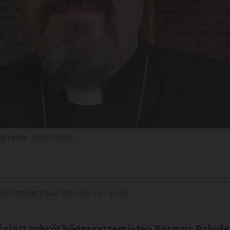
s kyrka.
Privat
ST UPPDATERAD
2022-05-30 - 15:29
Råslätt avbröt högerextremisten Rasmus Paluda