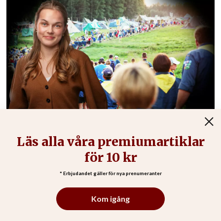
Vi möttes av en spindelinvansion och en
attack av flygmyror