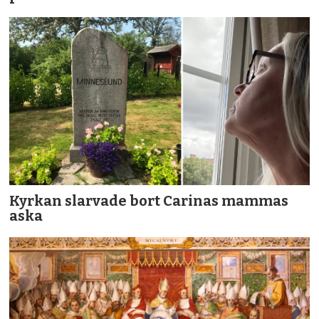
Kyrkan slarvade bort Carinas mammas
aska