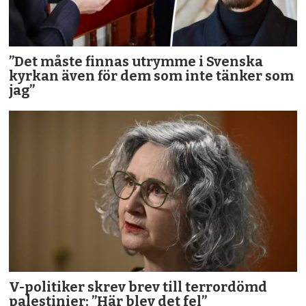
”Det måste finnas utrymme i Svenska
kyrkan även för dem som inte tänker som
jag”
V-politiker skrev brev till terror­dömd
palestinier: ”Här blev det fel”