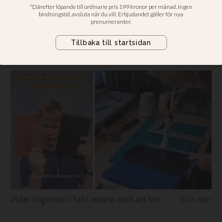
fram skönheten hos Gud
”Jag har fått en stor kärlek till
bibelordet”
Vidar Engström i fullt arbete med att binda om en bibel.