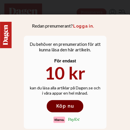
Prenumerera
NYHETER
21-årige Vidar binder
om biblar – vill lyfta