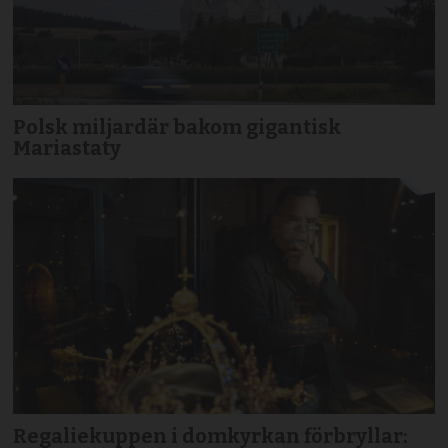
Polsk miljardär bakom gigantisk
Mariastaty
Regaliekuppen i domkyrkan förbryllar: