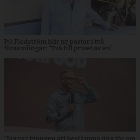
PO Flodström blir ny pastor i två
församlingar: ”Två till priset av en”
”Jag var tvungen att bestämma mig för om