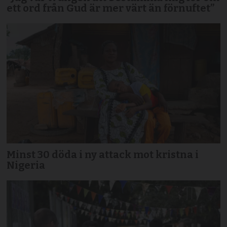
ett ord från Gud är mer värt än förnuftet”
Minst 30 döda i ny attack mot kristna i
Nigeria