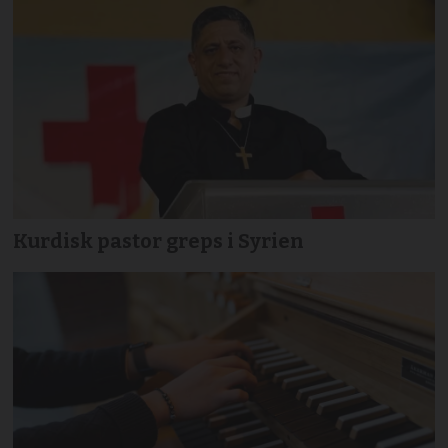
Kurdisk pastor greps i Syrien