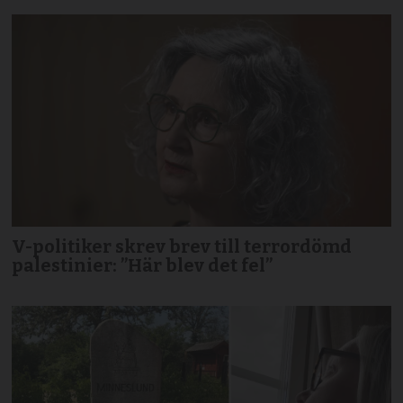
V-politiker skrev brev till terror­dömd
palestinier: ”Här blev det fel”