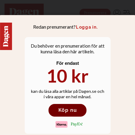
Prenumerera
NYHETER
Förvaltningsrätten:
Jehovas vittnen får