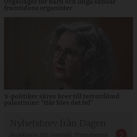
Orgelläger för barn och unga samlar
framtidens organister
V-politiker skrev brev till terror­dömd
palestinier: ”Här blev det fel”
Nyhetsbrev från Dagen
Skräddarsy ditt innehåll. Prenumerera