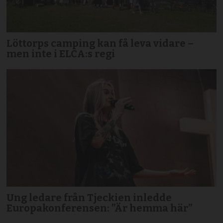
Löttorps camping kan få leva vidare –
men inte i ELCA:s regi
Ung ledare från Tjeckien inledde
Europakonferensen: ”Är hemma här”