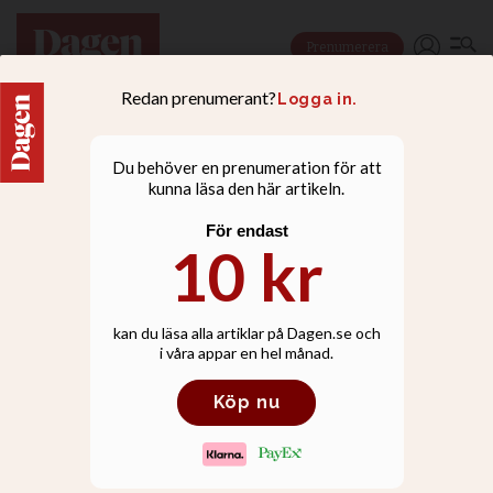
Prenumerera
NYHETER
Tio år med Ebba Busch
som KD-ledare i tio