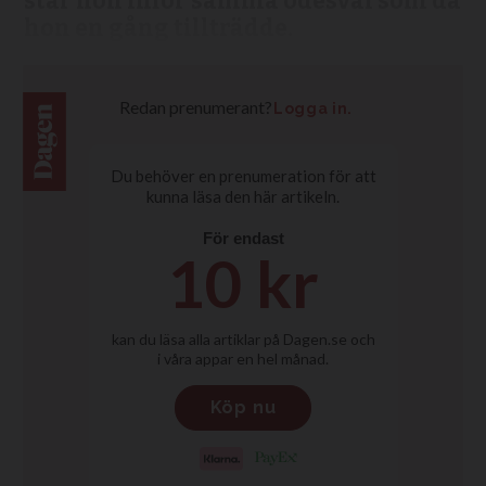
står hon inför samma ödesval som då
hon en gång tillträdde.