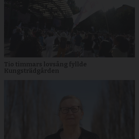
Tio timmars lovsång fyllde
Kungsträdgården