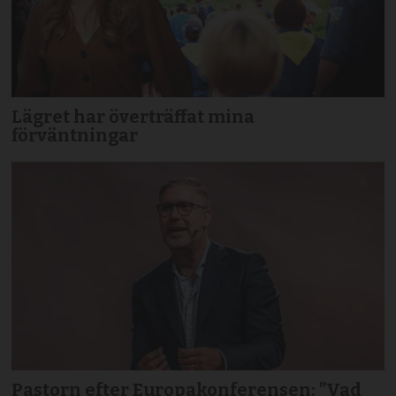
Lägret har överträffat mina
förväntningar
Pastorn efter Europakonferensen: ”Vad