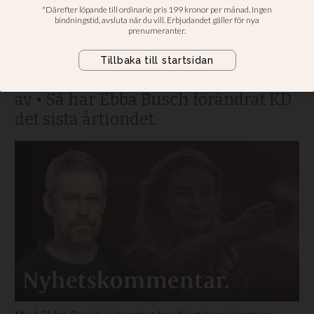
punkter
“Genusflummet” som vände
opinionen, köttbullelunchen och
kärnkraftssatsningen som inte blev
av • Så har Ebba Busch förändrat KD
det sista årtiondet.