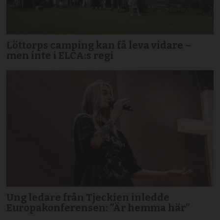
Löttorps camping kan få leva vidare –
men inte i ELCA:s regi
Ung ledare från Tjeckien inledde
Europakonferensen: ”Är hemma här”