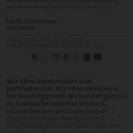
Med Ebba Busch vid rodret har Kristdemokraterna
tagit en ny riktning.
Anders Wiklund/ TT
Jacob Zetterman
REPORTER
PUBLICERAD
2025-04-25 - 05:00
SENAST UPPDATERAD
2025-04-28 - 11:23
När Ebba Busch valdes som
partiledare för Kristdemokraterna
var hon höggravid. Nu har det gått tio
år, hennes barn börjar bli stora,
liksom hennes politiska projekt. I
dag är hon en av Sveriges mest
tongivande politiker, men inom kort