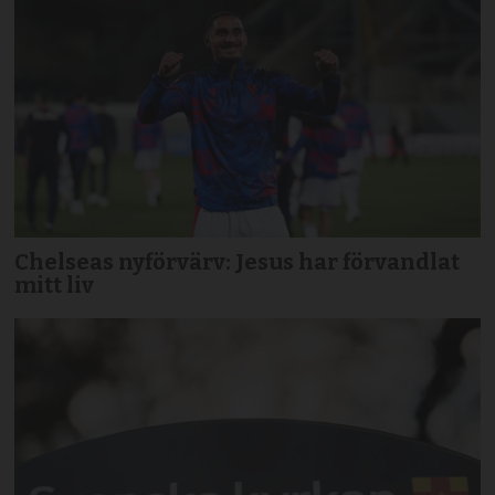
Chelseas nyförvärv: Jesus har förvandlat
mitt liv