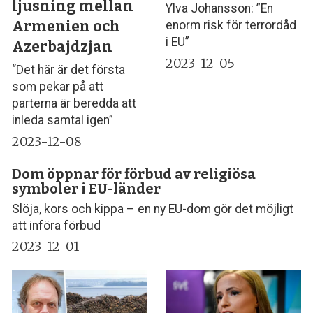
ljusning mellan
Ylva Johansson: ”En
Armenien och
enorm risk för terrordåd
i EU”
Azerbajdzjan
2023-12-05
“Det här är det första
som pekar på att
parterna är beredda att
inleda samtal igen”
2023-12-08
Dom öppnar för förbud av religiösa
symboler i EU-länder
Slöja, kors och kippa – en ny EU-dom gör det möjligt
att införa förbud
2023-12-01