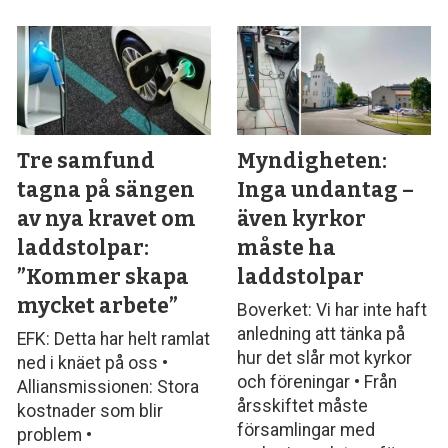
Tre samfund
Myndigheten:
tagna på sängen
Inga undantag –
av nya kravet om
även kyrkor
laddstolpar:
måste ha
”Kommer skapa
laddstolpar
mycket arbete”
Boverket: Vi har inte haft
anledning att tänka på
EFK: Detta har helt ramlat
hur det slår mot kyrkor
ned i knäet på oss •
och föreningar • Från
Alliansmissionen: Stora
årsskiftet måste
kostnader som blir
församlingar med
problem •