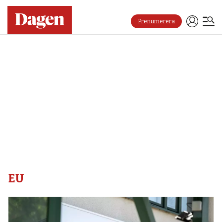
Prenumerera
Eu
–
Dagen
EU