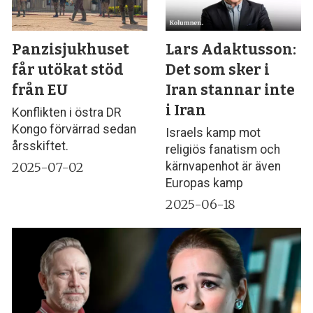
Panzisjukhuset
Lars Adaktusson:
får utökat stöd
Det som sker i
från EU
Iran stannar inte
i Iran
Konflikten i östra DR
Kongo förvärrad sedan
Israels kamp mot
årsskiftet.
religiös fanatism och
2025-07-02
kärnvapenhot är även
Europas kamp
2025-06-18