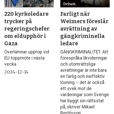
220 kyrkoledare
Farligt när
trycker på
Weimers föreslår
regeringschefer
avrättning av
om eldupphör i
gängkriminella
Gaza
ledare
Överlämnar upprop vid
GÄNGKRIMINALITET. Att
EU-toppmöte i nästa
förespråka likvideringar
vecka
och utomrättsliga
avrättningar är inte bara
2024-12-14
en farlig och ineffektiv
lösning – det är också
ett svek mot de
värderingar som Sverige
har byggt sin rättsstat
på, skriver Mikael
Bertilsson.