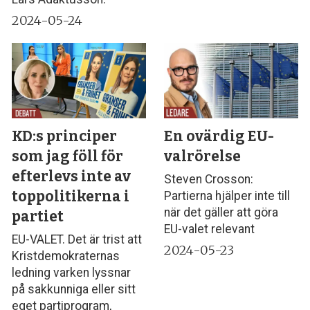
2024-05-24
KD:s principer
En ovärdig EU-
som jag föll för
valrörelse
efterlevs inte av
Steven Crosson:
toppolitikerna i
Partierna hjälper inte till
när det gäller att göra
partiet
EU-valet relevant
EU-VALET. Det är trist att
2024-05-23
Kristdemokraternas
ledning varken lyssnar
på sakkunniga eller sitt
eget partiprogram,