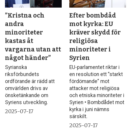
”Kristna och
Efter bombdåd
andra
mot kyrka: EU
minoriteter
kräver skydd för
kastas åt
religiösa
vargarna utan att
minoriteter i
något händer”
Syrien
Syrianska
EU-parlamentet riktar i
riksförbundets
en resolution ett ”starkt
ordförande är rädd att
fördömande” mot
omvärlden drivs av
attacker mot religiösa
önsketänkande om
och etniska minoriteter i
Syriens utveckling.
Syrien • Bombdådet mot
kyrka i juni nämns
2025-07-17
särskilt.
2025-07-17