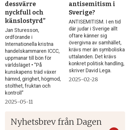
dessvärre
antisemitism i
nyckfull och
Sverige?
känslostyrd”
ANTISEMITISM. I en tid
där judar i Sverige allt
Jan Sturesson,
oftare känner sig
ordförande i
övergivna av samhället,
Internationella kristna
krävs mer än symboliska
handelskammaren ICCC,
uttalanden. Det krävs
uppmanar till bön för
konkret politisk handling,
världsläget • ”På
skriver David Lega.
kunskapens träd växer
2025-02-28
hämnd, girighet, högmod,
stolthet, fruktan och
kontroll”
2025-05-11
Nyhetsbrev från Dagen