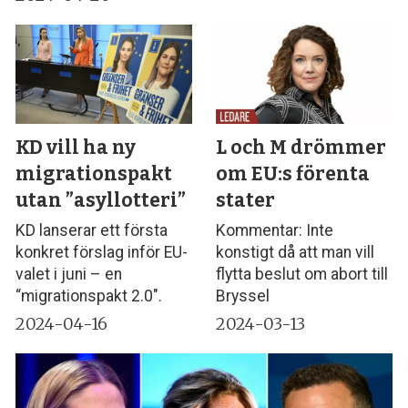
KD vill ha ny
L och M drömmer
migrationspakt
om EU:s förenta
utan ”asyllotteri”
stater
KD lanserar ett första
Kommentar: Inte
konkret förslag inför EU-
konstigt då att man vill
valet i juni – en
flytta beslut om abort till
“migrationspakt 2.0″.
Bryssel
2024-04-16
2024-03-13