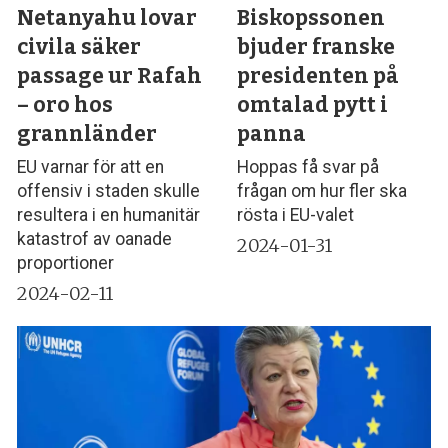
Netanyahu lovar
Biskopssonen
civila säker
bjuder franske
passage ur Rafah
presidenten på
– oro hos
omtalad pytt i
grannländer
panna
EU varnar för att en
Hoppas få svar på
offensiv i staden skulle
frågan om hur fler ska
resultera i en humanitär
rösta i EU-valet
katastrof av oanade
2024-01-31
proportioner
2024-02-11