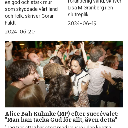
föränderlig värld, skriver
en god och stark mur
Lisa M Granberg i en
som skyddade vårt land
slutreplik.
och folk, skriver Göran
2024-06-19
Fäldt
2024-06-20
Alice Bah Kuhnke (MP) efter succévalet:
”Man kan tacka Gud för allt, även detta”
”Jag tror att vi har stort med väljare i den kristna