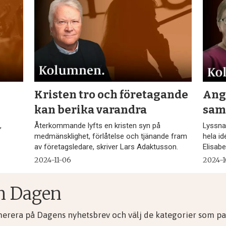
a
Kristen tro och företagande
Ang
kan berika varandra
samh
,
Återkommande lyfts en kristen syn på
Lyssna
medmänsklighet, förlåtelse och tjänande fram
hela id
av företagsledare, skriver Lars Adaktusson.
Elisab
2024-11-06
2024-1
n Dagen
merera på Dagens nyhetsbrev och välj de kategorier som pas