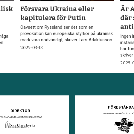
lisk
Försvara Ukraina eller
Är 
kapitulera för Putin
där 
anti
Oavsett om Ryssland ser det som en
provokation kan europeiska styrkor på ukrainsk
fråga
Ingen i
mark vara nödvändigt, skriver Lars Adaktusson.
on.
instans
2025-03-18
har fu
skrive
2025-