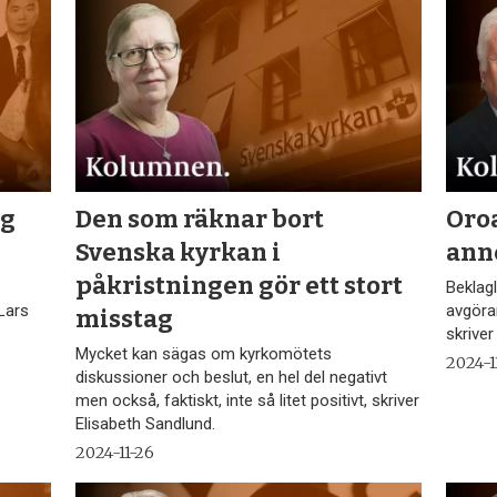
ig
Den som räknar bort
Oro
Svenska kyrkan i
ann
påkristningen gör ett stort
Beklagl
 Lars
avgöran
misstag
skrive
Mycket kan sägas om kyrkomötets
2024-1
diskussioner och beslut, en hel del negativt
men också, faktiskt, inte så litet positivt, skriver
Elisabeth Sandlund.
2024-11-26