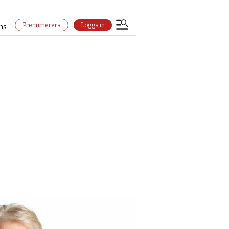
Prenumerera
Logga in
ns