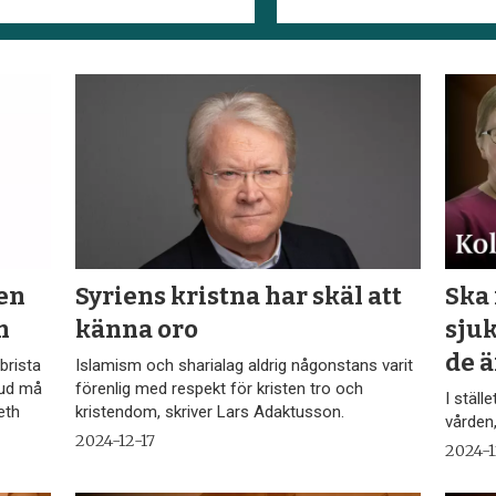
ten
Syriens kristna har skäl att
Ska
n
känna oro
sjuk
de ä
brista
Islamism och sharialag aldrig någonstans varit
Gud må
förenlig med respekt för kristen tro och
I ställ
eth
kristendom, skriver Lars Adaktusson.
vården,
2024-12-17
2024-1