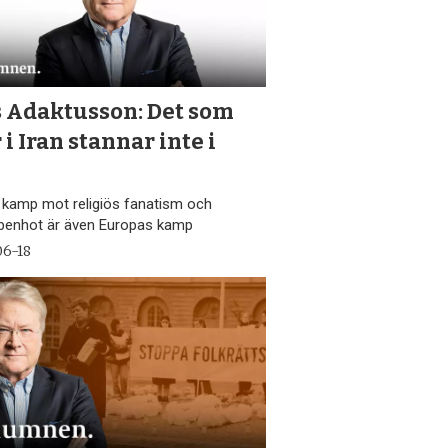
s Adaktusson: Det som
 i Iran stannar inte i
n
s kamp mot religiös fanatism och
penhot är även Europas kamp
06-18