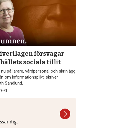
iverilagen försvagar
ällets sociala tillit
 nu på lärare, vårdpersonal och skrinlägg
én om informationsplikt, skriver
eth Sandlund.
0-31
sar dig.