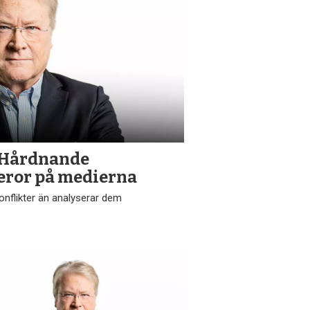
 Hårdnande
eror på medierna
konflikter än analyserar dem