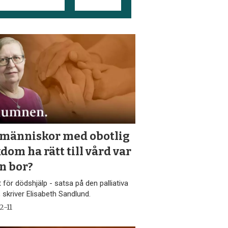
 människor med obotlig
dom ha rätt till vård var
n bor?
et för dödshjälp - satsa på den palliativa
 skriver Elisabeth Sandlund.
2-11