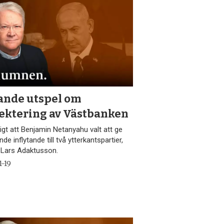
ande utspel om
ektering av Västbanken
igt att Benjamin Netanyahu valt att ge
de inflytande till två ytterkantspartier,
r Lars Adaktusson.
1-19