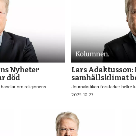
ens Nyheter
Lars Adaktusson:
ar död
samhällsklimat b
 handlar om religionens
Journalistiken förstärker hellre 
2025-10-23