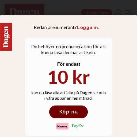
Prenumerera
Netanyahus politik
försvårar för Israels
vänner