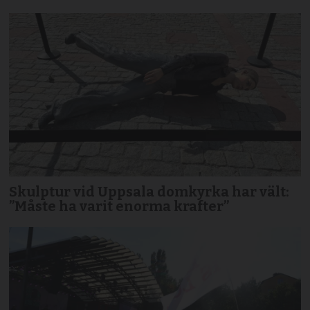
Skulptur vid Uppsala domkyrka har vält:
”Måste ha varit enorma krafter”