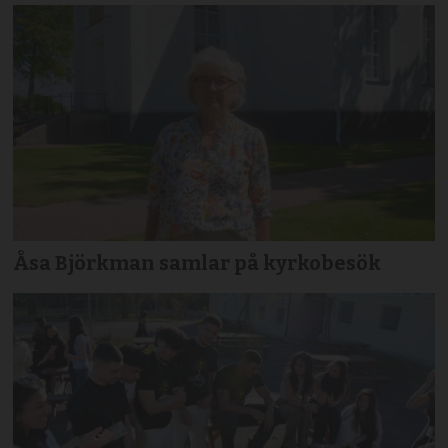
Åsa Björkman samlar på kyrkobesök