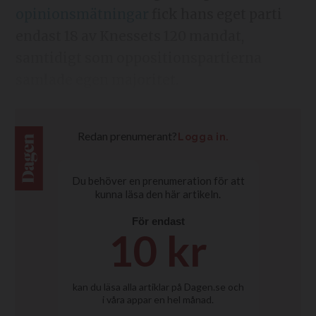
opinionsmätningar
fick hans eget parti
endast 18 av Knessets 120 mandat,
samtidigt som oppositionspartierna
samlade egen majoritet.