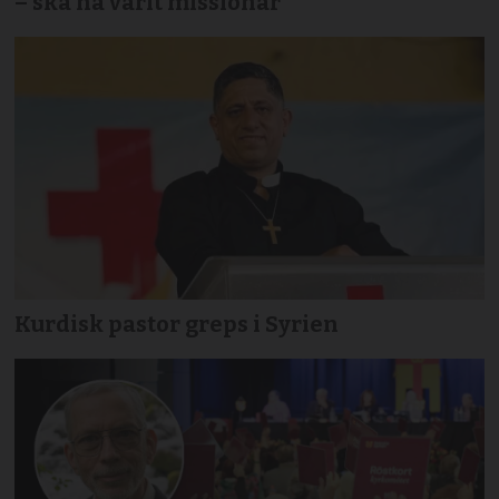
– ska ha varit missionär
Kurdisk pastor greps i Syrien