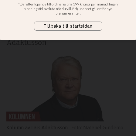
Han och ingen annan var politiskt
ansvarig när den värsta massakern
på judar sedan andra världskriget
kunde genomföras, skriver Lars
Adaktusson.
Kolumn av Lars Adaktusson.
Natanel Gindemo