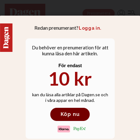
Prenumerera
I debatten nämns inte
vilka som verkligen
drabbas av 40-