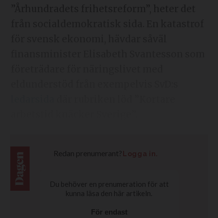
”Århundradets frihetsreform”, heter det
från socialdemokratisk sida. En katastrof
för svensk ekonomi, hävdar såväl
finansminister Elisabeth Svantesson som
företrädare för näringslivet med
eldunderstöd från exempelvis SvD:s
ledarsida
där rubriken löd ”Kortare
arbetstid knäcker Sverige”.