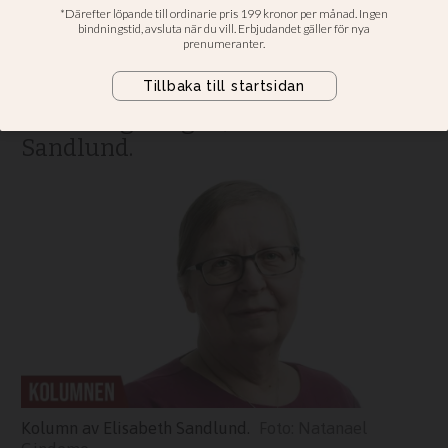
timmarsveckan
Detta hade kanske varit en självklar
fråga för KD att driva, om de inte
suttit i regeringen, skriver Elisabeth
Sandlund.
Kolumn av Elisabeth Sandlund.
Natanael