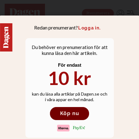
Prenumerera
FAMILJ
Populära Pinglan i
Västerås lägger ner - går