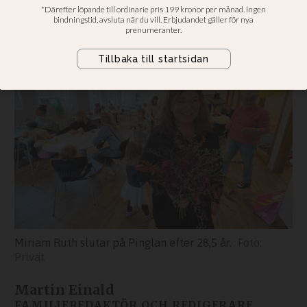
vidare mot nya mål
Miriam Ruth slutar på Pinglan efter 28,5 år.
Privat
Martin Einald
FAMILJEREDAKTÖR OCH REDIGERARE