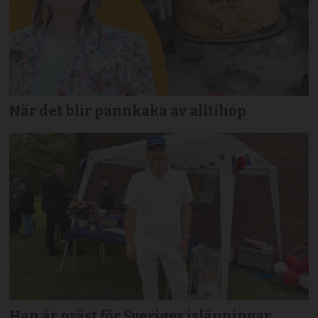
När det blir pannkaka av alltihop
Han är präst för Sveriges islänningar