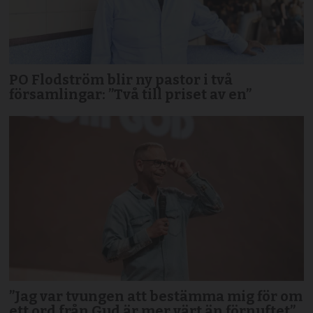
PO Flodström blir ny pastor i två
församlingar: ”Två till priset av en”
”Jag var tvungen att bestämma mig för om
ett ord från Gud är mer värt än förnuftet”