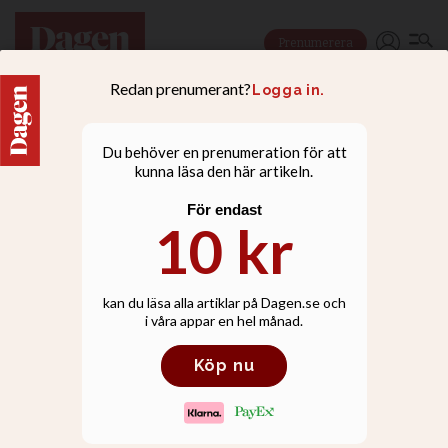
Prenumerera
NYHETER
Påskhälsningen jämförs
med kungens: ”Varför är