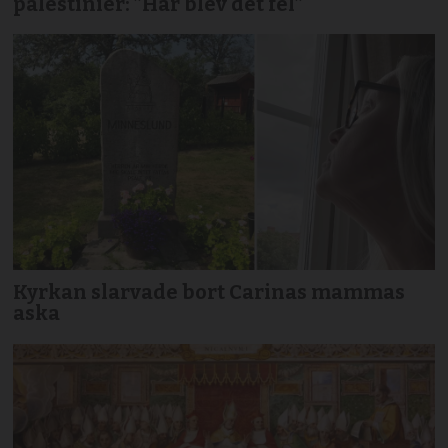
palestinier: ”Här blev det fel”
Kyrkan slarvade bort Carinas mammas
aska