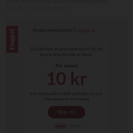
Keir Starmers påskbudskap mer
kristet än kungens?”