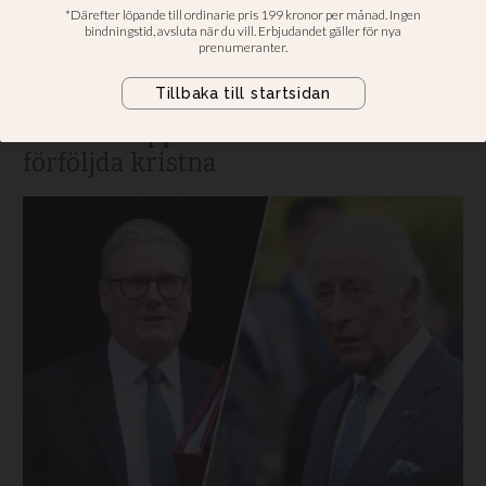
ateistens budskap mer
kristet?”
Den brittiske premiärministern Keir
Starmer uppmärksammar världens
förföljda kristna