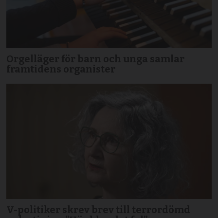
Orgelläger för barn och unga samlar
framtidens organister
V-politiker skrev brev till terror­dömd