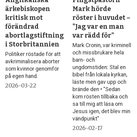
ärkebiskopen
Mark hörde
kritisk mot
röster i huvudet –
förändrad
"Jag var en man
abortlagstiftning
var rädd för"
i Storbritannien
Mark Cronin, var kriminell
och missbrukare hela
Politiker röstade för att
barn- och
avkriminalisera aborter
ungdomstiden: Stal en
som kvinnor genomför
bibel från lokala kyrkan,
på egen hand.
läste men gav upp och
2026-03-22
brände den • "Sedan
kom rösten tillbaka och
sa till mig att läsa om
Jesus igen, det blev min
vändpunkt"
2026-02-17