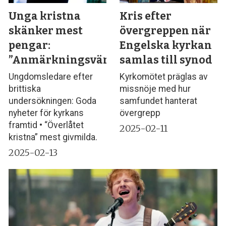
Unga kristna
Kris efter
skänker mest
övergreppen när
pengar:
Engelska kyrkan
”Anmärkningsvärt”
samlas till synod
Ungdomsledare efter
Kyrkomötet präglas av
brittiska
missnöje med hur
undersökningen: Goda
samfundet hanterat
nyheter för kyrkans
övergrepp
framtid • “Överlåtet
2025-02-11
kristna” mest givmilda.
2025-02-13