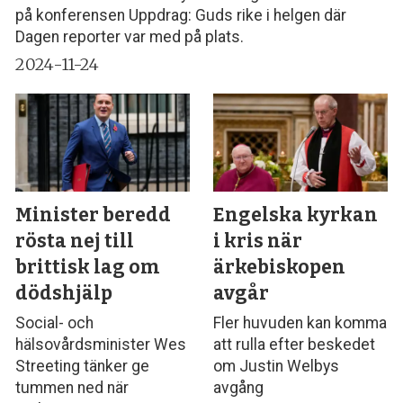
på konferensen Uppdrag: Guds rike i helgen där
Dagen reporter var med på plats.
2024-11-24
Minister beredd
Engelska kyrkan
rösta nej till
i kris när
brittisk lag om
ärkebiskopen
dödshjälp
avgår
Social- och
Fler huvuden kan komma
hälsovårdsminister Wes
att rulla efter beskedet
Streeting tänker ge
om Justin Welbys
tummen ned när
avgång