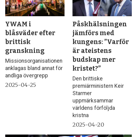
YWAM i
Påskhälsningen
blåsväder efter
jämförs med
brittisk
kungens: ”Varför
granskning
är ateistens
budskap mer
Missionsorganisationen
kristet?”
anklagas bland annat för
andliga övergrepp
Den brittiske
2025-04-25
premiärministern Keir
Starmer
uppmärksammar
världens förföljda
kristna
2025-04-20