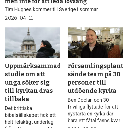
men inte för att leda lovsång
Tim Hughes kommer till Sverige i sommar
2026-04-11
Uppmärksammad
Församlingsplante
studie om att
sände team på 30
unga söker sig
personer till
till kyrkan dras
utdöende kyrka
tillbaka
Ben Doolan och 30
frivilliga flyttade för att
Det brittiska
nystarta en kyrka där
bibelsällskapet fick ett
bara ett fåtal fanns kvar.
helt felaktigt underlag