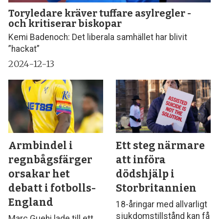
Toryledare kräver tuffare asylregler -
och kritiserar biskopar
Kemi Badenoch: Det liberala samhället har blivit
”hackat”
2024-12-13
Armbindel i
Ett steg närmare
regnbågsfärger
att införa
orsakar het
dödshjälp i
debatt i fotbolls-
Storbritannien
England
18-åringar med allvarligt
sjukdomstillstånd kan få
Marc Guehi lade till ett