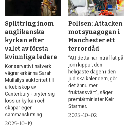
Splittring inom
Polisen: Attacken
anglikanska
mot synagogan i
kyrkan efter
Manchester ett
valet av första
terrordåd
kvinnliga ledare
”Att detta har inträffat på
jom kippur, den
Konservativt nätverk
heligaste dagen i den
vägrar erkänna Sarah
judiska kalendern, gör
Mullallys auktoritet till
det ännu mer
ärkebiskop av
fruktansvärt”, säger
Canterbury - bryter sig
premiärminister Keir
loss ur kyrkan och
Starmer.
skapar egen
2025-10-02
sammanslutning.
2025-10-19