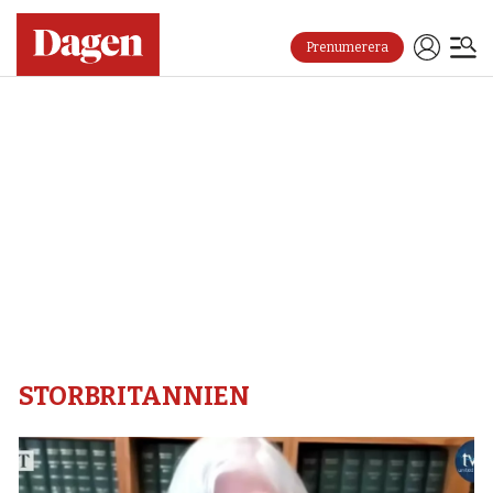
Prenumerera
Storbritannien
–
Dagen
STORBRITANNIEN