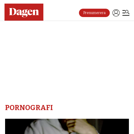
Prenumerera
Pornografi
–
Dagen
PORNOGRAFI