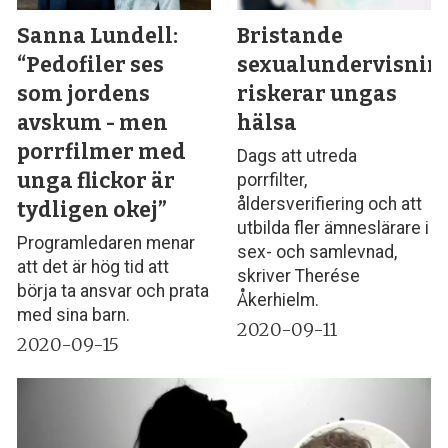
Sanna Lundell:
Bristande
“Pedofiler ses
sexualundervisnin
som jordens
riskerar ungas
avskum - men
hälsa
porrfilmer med
Dags att utreda
unga flickor är
porrfilter,
åldersverifiering och att
tydligen okej”
utbilda fler ämneslärare i
Programledaren menar
sex- och samlevnad,
att det är hög tid att
skriver Therése
börja ta ansvar och prata
Åkerhielm.
med sina barn.
2020-09-11
2020-09-15