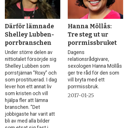
Därför lämnade
Hanna Möllås:
Shelley Lubben­
Tre steg ut ur
porrbranschen­
porrmissbruket
Under större delen av
Dagens
nittiotalet försörjde sig
relationsrådgivare,
Shelley Lubben som
sexologen Hanna Möllås
porrstjärnan ”Roxy” och
ger tre råd för den som
som prostituerad. I dag
vill bryta med ett
lever hon ett annat liv
porrmissbruk.
som kristen och vill
2017-01-25
hjälpa fler att lämna
branschen. ”Det
jobbigaste har varit att
bli av med alla bilder
som etsat sig fast i