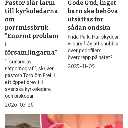
Pastor slår larm
Gode Gud, inget
till kyrkoledarna
barn ska behöva
om
utsättas för
porrmissbruk:
sådan ondska
"Enormt problem
Frida Park: Hur skyddar
i
vi barn från att snubbla
över pedofilers
församlingarna"
övergrepp på nätet?
”Tsunami av
2025-11-05
nätpornografi”, skriver
pastorn Torbjörn Freij i
ett öppet brev till
svenska kyrkoledare
och biskopar
2026-03-26