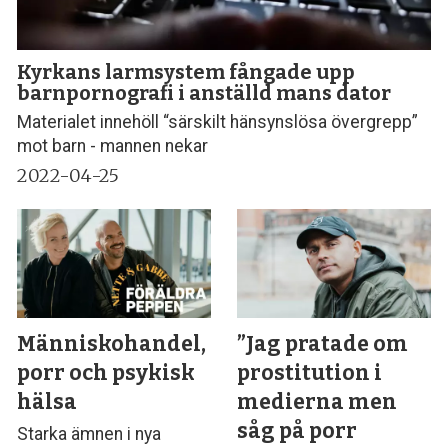
Kyrkans larmsystem fångade upp
barnpornografi i anställd mans dator
Materialet innehöll “särskilt hänsynslösa övergrepp”
mot barn - mannen nekar
2022-04-25
Människohandel,
”Jag pratade om
porr och psykisk
prostitution i
hälsa
medierna men
såg på porr
Starka ämnen i nya