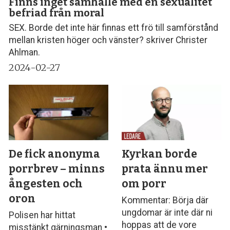
Finns inget samhälle med en sexualitet
befriad från moral
SEX. Borde det inte här finnas ett frö till samförstånd
mellan kristen höger och vänster? skriver Christer
Ahlman.
2024-02-27
De fick anonyma
Kyrkan borde
porrbrev – minns
prata ännu mer
ångesten och
om porr
oron
Kommentar: Börja där
ungdomar är inte där ni
Polisen har hittat
hoppas att de vore
misstänkt gärningsman •