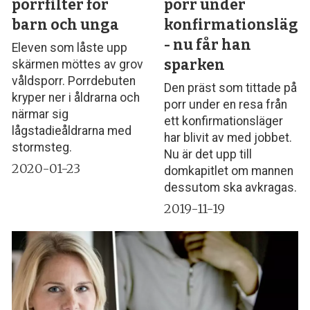
porrfilter för
porr under
barn och unga
konfirmationsläge
- nu får han
Eleven som låste upp
sparken
skärmen möttes av grov
våldsporr. Porrdebuten
Den präst som tittade på
kryper ner i åldrarna och
porr under en resa från
närmar sig
ett konfirmationsläger
lågstadieåldrarna med
har blivit av med jobbet.
stormsteg.
Nu är det upp till
2020-01-23
domkapitlet om mannen
dessutom ska avkragas.
2019-11-19