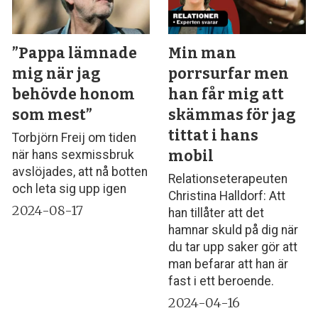
”Pappa lämnade
Min man
mig när jag
porrsurfar men
behövde honom
han får mig att
som mest”
skämmas för jag
tittat i hans
Torbjörn Freij om tiden
mobil
när hans sexmissbruk
avslöjades, att nå botten
Relationseterapeuten
och leta sig upp igen
Christina Halldorf: Att
2024-08-17
han tillåter att det
hamnar skuld på dig när
du tar upp saker gör att
man befarar att han är
fast i ett beroende.
2024-04-16