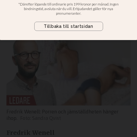
bakåt
Inte bara moralister inser porrens
negativa påverkan
Fredrik Wenell: Porren och jämställdheten hänger
ihop.
Sandra Qvist
Fredrik Wenell