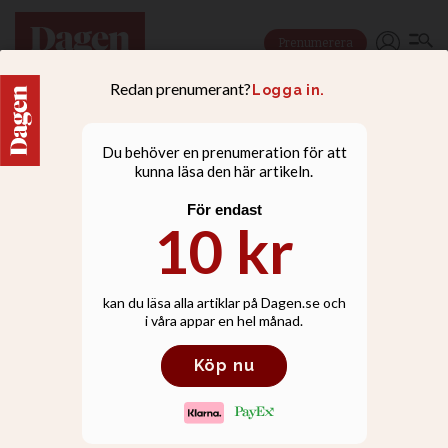
Prenumerera
LEDARE
Ungas syn på sex får
jämställdheten att gå