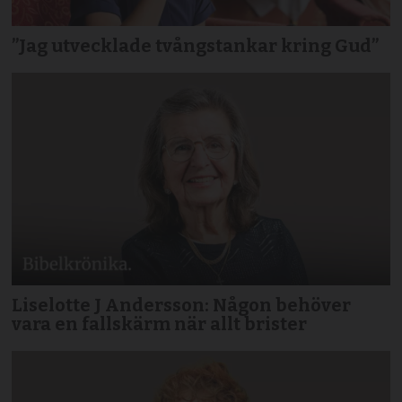
”Jag utvecklade tvångstankar kring Gud”
Liselotte J Andersson: Någon behöver
vara en fallskärm när allt brister