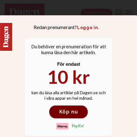
Prenumerera
LIVSSTIL
Därför lämnade Shelley
Lubben­ porrbranschen­