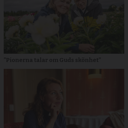
”Pionerna talar om Guds skönhet”