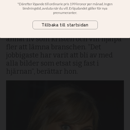
Under större delen av nittiotalet
försörjde sig Shelley Lubben som
porrstjärnan ”Roxy” och som
prostituerad. I dag lever hon ett
annat liv som kristen och vill hjälpa
fler att lämna branschen. ”Det
jobbigaste har varit att bli av med
alla bilder som etsat sig fast i
hjärnan”, berättar hon.