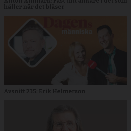
Anton Ahlmark: Fäst ditt ankare i det som
håller när det blåser
Avsnitt 235: Erik Helmerson