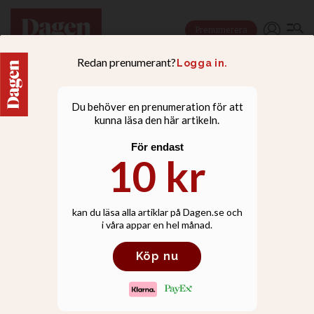
Prenumerera
LIVSSTIL
Tre steg bort från
porrmissbruk