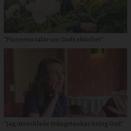
”Pionerna talar om Guds skönhet”
”Jag utvecklade tvångstankar kring Gud”