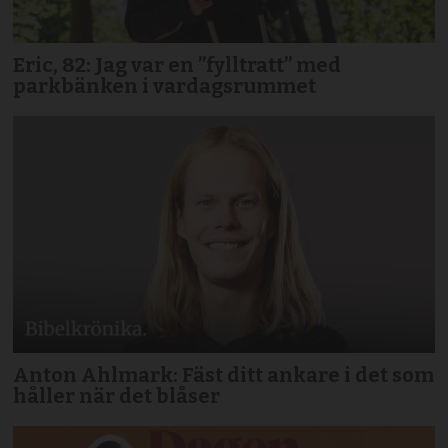
Eric, 82: Jag var en ”fylltratt” med
parkbänken i vardagsrummet
Anton Ahlmark: Fäst ditt ankare i det som
håller när det blåser