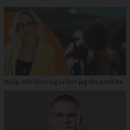
Hjälp, allt låser sig så fort jag ska predika