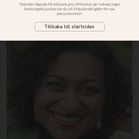
”En viktig tumregel är att inte
använda sin partner som terapeut”.