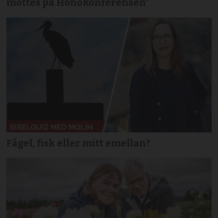
möttes på Hönökonferensen”
Fågel, fisk eller mitt emellan?