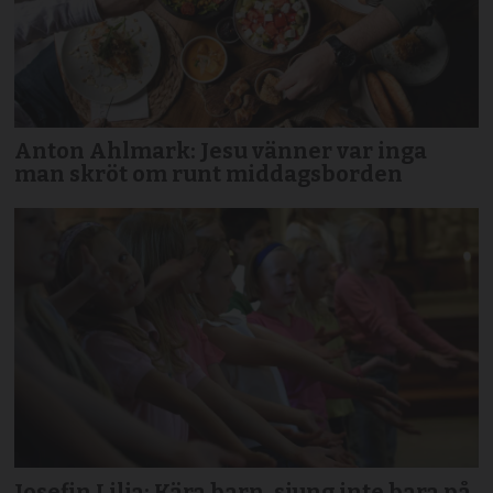
Anton Ahlmark: Jesu vänner var inga
man skröt om runt middagsborden
Josefin Lilja: Kära barn, sjung inte bara på