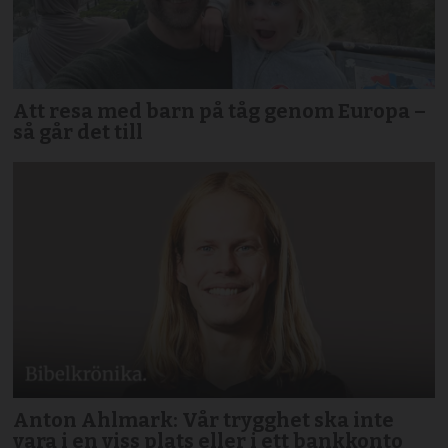
Att resa med barn på tåg genom Europa –
så går det till
Anton Ahlmark: Vår trygghet ska inte
vara i en viss plats eller i ett bankkonto