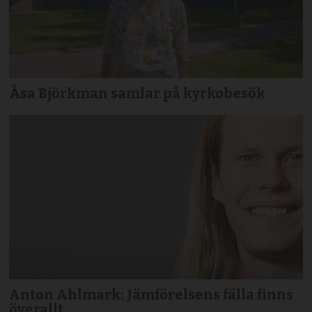
Åsa Björkman samlar på kyrkobesök
Anton Ahlmark: Jämförelsens fälla finns
överallt