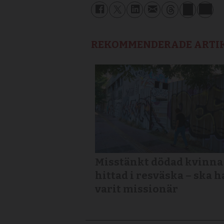
REKOMMENDERADE ARTI
Misstänkt dödad kvinna
hittad i resväska – ska h
varit missionär