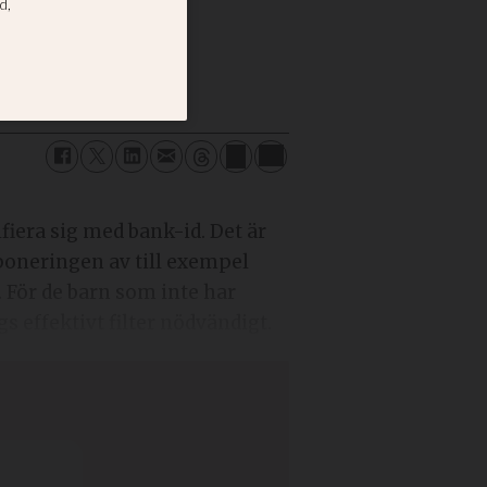
ifiera sig med bank-id. Det är
exponeringen av till exempel
 För de barn som inte har
 effektivt filter nödvändigt.