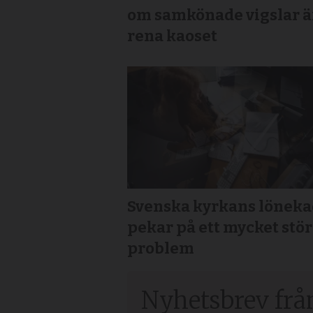
om samkönade vigslar ä
rena kaoset
Svenska kyrkans löneka
pekar på ett mycket stö
problem
Nyhetsbrev frå