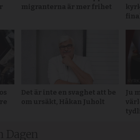
r
migranterna är mer frihet
kyrk
fina
os
Det är inte en svaghet att be
Ju m
rre
om ursäkt, Håkan Juholt
värl
tydl
n Dagen