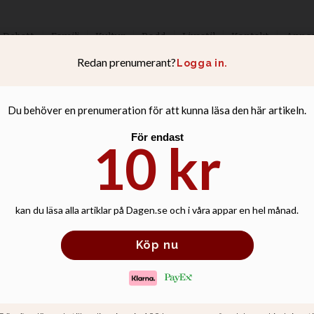
Debatt
Familj
Kultur
Podd
Livsstil
Kontakt
Anno
 mest utsatta ba