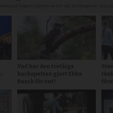
merera på Dagens nyhetsbrev och välj de kategorier som pas
Vad har den tretåiga
Stev
q-
hackspetten gjort Ebba
tänk
Busch för ont?
för