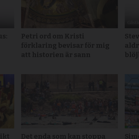
us:
Petri ord om Kristi
Stev
förklaring bevisar för mig
aldr
att historien är sann
blö
ikt
Det enda som kan stoppa
Sim