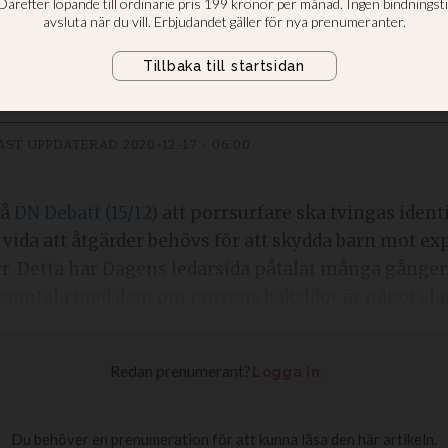
orrfilter
AST UPPDATERAD
2020-12-17 - 06:00
på
DN Debatt (15/12
) att porrsurfare ska tvingas ident
till vida att åtgärder behövs för att skydda barn mot 
r. Detta har Dagens ledarsida påtalat många gånger.
samtala med dem om porrens baksidor är något slags