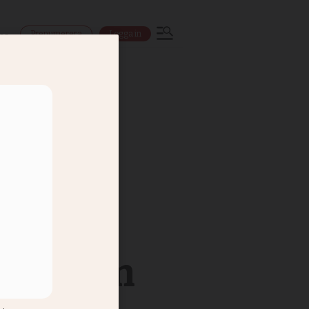
Prenumerera
Logga in
ns
rnen som