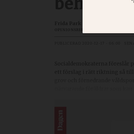
behöver p
Frida Park
OPINIONSREDAKTÖR
PUBLICERAD
2020-12-17 - 06:00
SEN
Socialdemokraterna föreslår 
ett förslag i rätt riktning så 
grov och förnedrande våldspor
närvarande föräldrar som kan 