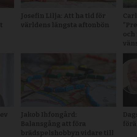
Josefin Lilja: Att ha tid för
Carl
t
världens längsta aftonbön
”Pr
och
vän
lev
Jakob Ihfongård:
Dags
Balansgång att föra
för
brädspels­hobbyn vidare till