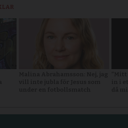
KLAR
Malina Abrahamsson: Nej, jag
”Mitt
a
vill inte jubla för Jesus som
in i e
under en fotbollsmatch
då mi