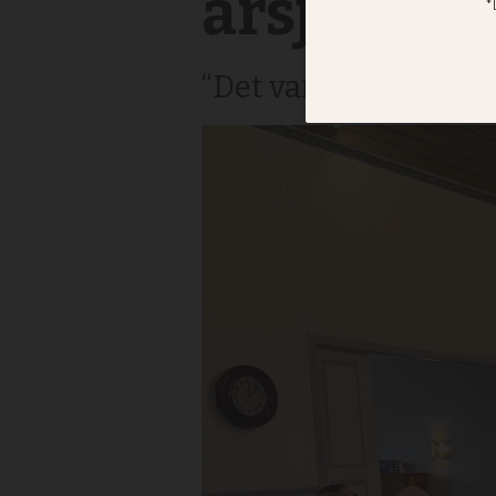
årsjubile
“Det var ett fantasti