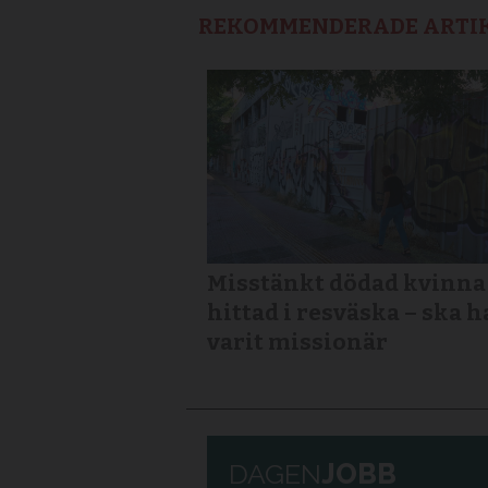
REKOMMENDERADE ARTI
Misstänkt dödad kvinna
hittad i resväska – ska h
varit missionär