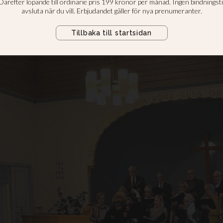
um
skt jubileum, det var verkligen lyck