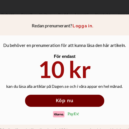
Debatt
Familj
Kultur
Podd
Livsstil
Kontakt
Anno
n firar både 100