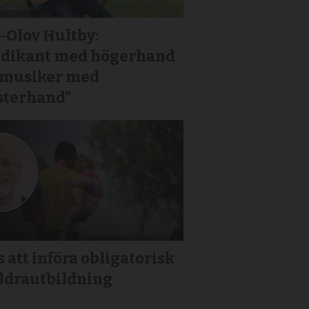
-Olov Hultby:
edikant med högerhand
 musiker med
sterhand”
 att införa obligatorisk
äldrautbildning