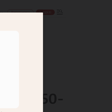
Prenumerera
Logga in
ns
- och 150-