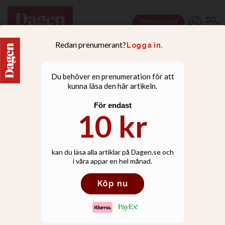
Prenumerera
FAMILJ
En biskop som gjorde
avtryck i samhället