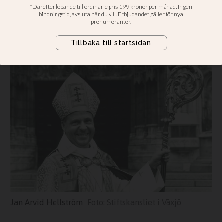
30 år sedan Jan Arvid Hellström dog
– tusenkonstnären som inspirerade
andra i det tysta
Jan Arvid Hellström
Stiftskansliet i Växjö