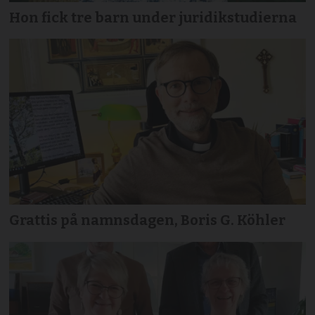
Hon fick tre barn under juridikstudierna
Grattis på namnsdagen, Boris G. Köhler