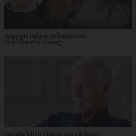
Dags att införa obligatorisk
föräldrautbildning
Bengts blick visade oss världen