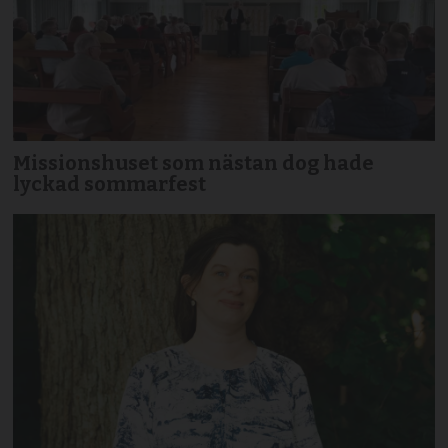
Missionshuset som nästan dog hade
lyckad sommarfest