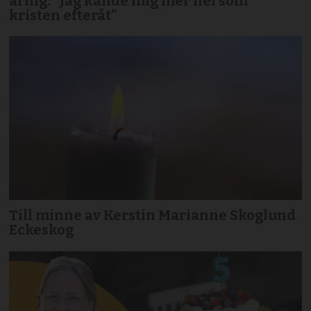
åring: ”Jag kände mig mer hel som
kristen efteråt”
Till minne av Kerstin Marianne Skoglund
Eckeskog