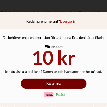
Debatt
Familj
Kultur
Podd
Livsstil
Kontakt
Anno
äkarpionjären Br