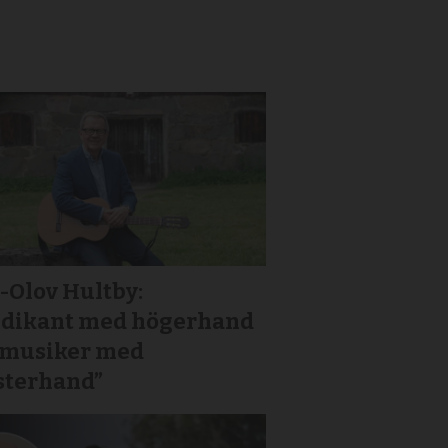
-Olov Hultby:
edikant med högerhand
 musiker med
sterhand”