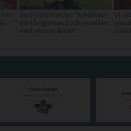
 har
Carl-Olov Hultby: ”Predikant
Vi mö
an
med högerhand och musiker
spind
med vänsterhand”
attac