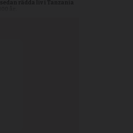
 sedan rädda liv i Tanzania
100 år.