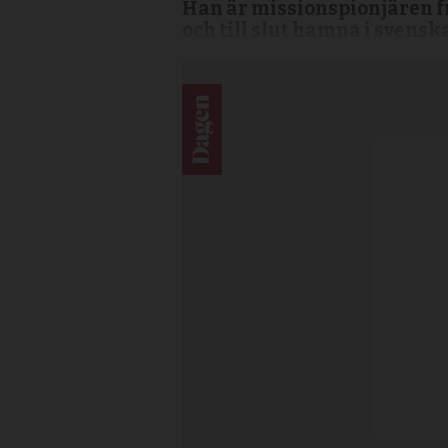
Han är missionspionjären fr
och till slut hamna i svensk