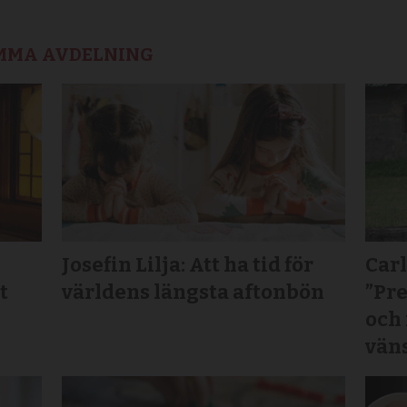
AMMA AVDELNING
Josefin Lilja: Att ha tid för
Carl
t
världens längsta aftonbön
”Pr
och
vän