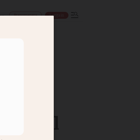
Prenumerera
Logga in
ns
or Axel