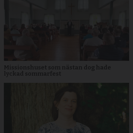
Missionshuset som nästan dog hade
lyckad sommarfest