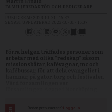
Martin Einald
FAMILJEREDAKTÖR OCH REDIGERARE
PUBLICERAD
2023-10-31 - 15:37
SENAST UPPDATERAD
2023-10-31 - 15:37
Förra helgen träffades personer som
arbetar med olika ”redskap” såsom
missionsbåtar, kafévagnar, mc och
kafébussar, för att dela evangeliet i
hamnar, på gator, torg och festivaler.
Värd för samlingen var
församlingen Agape i Norrköping.