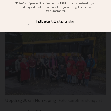
“En helg av inspiration, delgivning
och nya utmaningar”
Uppdrag 2023 i Norrköping.
Carolina Stenqvist