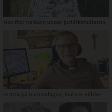
Hon fick tre barn under juridikstudierna
Grattis på namnsdagen, Boris G. Köhler