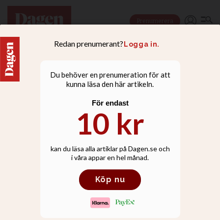
Prenumerera
FAMILJ
Motorburna evangelister
träffades i Norrköping