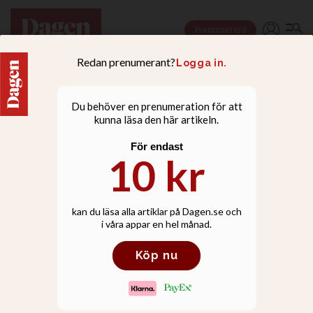
Prenumerera
FAMILJ
Om döden inträffar
under julen: Hur gör