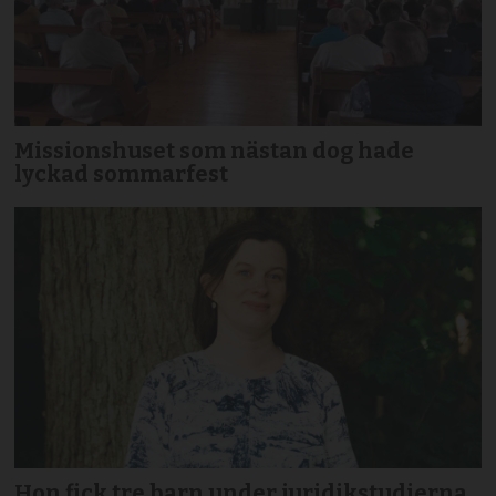
Missionshuset som nästan dog hade
lyckad sommarfest
Hon fick tre barn under juridikstudierna