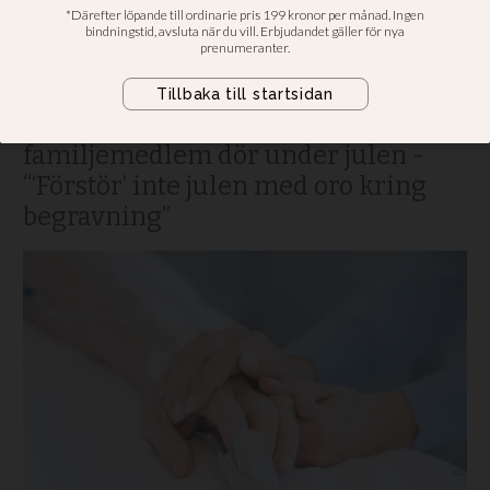
man?
Vissa år blir julen en sorgens högtid.
Begravningbyrån: Detta kan man
tänka på som anhörig om en
familjemedlem dör under julen -
“‘Förstör’ inte julen med oro kring
begravning”