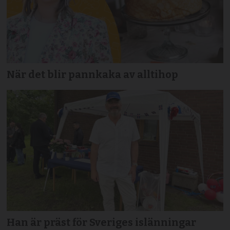
När det blir pannkaka av alltihop
Han är präst för Sveriges islänningar