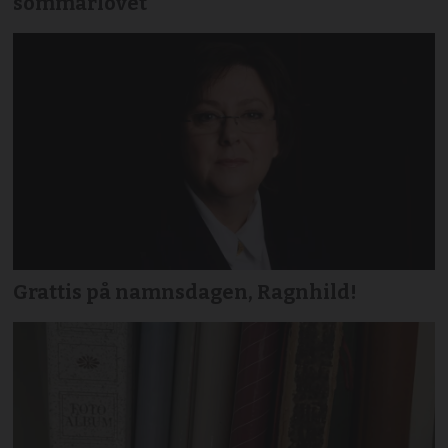
sommarlovet
Grattis på namnsdagen, Ragnhild!