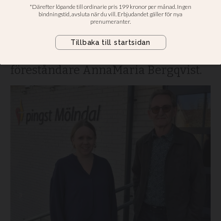
staden
”Vi vill vara en kyrka för hela
staden, men också för alla
generationer”, säger församlingens
föreståndare AnnaMaria Bergqvist.