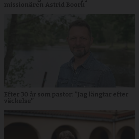
missionären Astrid Boork
Efter 30 år som pastor: ”Jag längtar efter
väckelse”