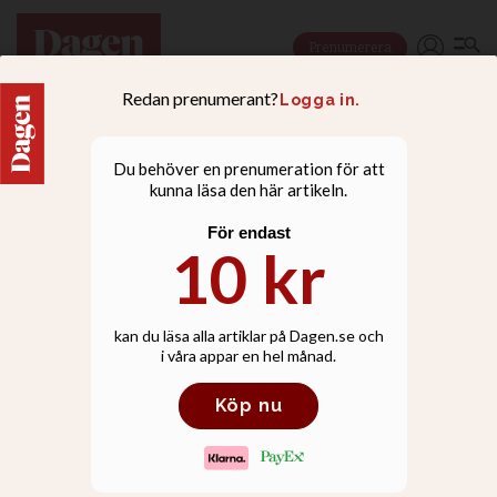
Prenumerera
FAMILJ
Pingst Mölndal firar 100
årskalas – bjuder in hela