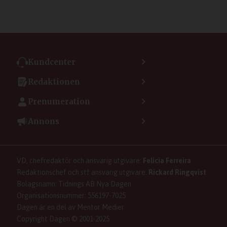
Kundcenter
Kontakta kundcenter
Redaktionen
Min sida
Kontakta redaktionen
Vanliga frågor
Prenumeration
Tipsa Dagen
Integritetspolicy
Bli prenumerant
Vill du debattera i Dagen?
Annons
Användarvillkor
Så skapar du ett konto
Lös korsord och sudoku
Kontakta annons
Om kakor (cookies)
Ladda ner Dagens appar
Dagen förklarar
Annonsera
Hantera kakor (cookies)
Dagens nyhetsbrev
Upphovsrätt och AI
Rubrikannonser
VD, chefredaktör och ansvarig utgivare:
Felicia Ferreira
Dagen som taltidningen
Om Dagen
Familjeannonser
Redaktionschef och stf ansvarig utgivare:
Rickard Ringqvist
Senaste numret av eDagen
Se dödsannonser/minnesrum
Bolagsnamn: Tidnings AB Nya Dagen
Dagens arkiv
Organisationsnummer: 556197-7025
Anmäl störande/felaktig annons
Dagen är en del av Mentor Medier
Copyright Dagen © 2001-2025