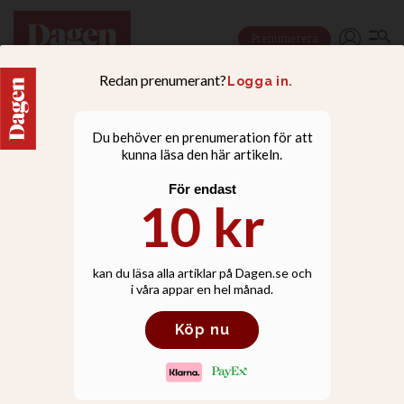
Prenumerera
FAMILJ |
TILL MINNE
Till minne av David
Termén