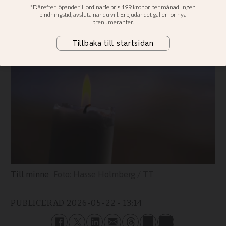
Hans Lindholm har skrivit detta
minnesord om honom
Till minne
Hasse Holmberg / TT
PUBLICERAD
2026-05-22 - 13:14