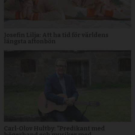
Josefin Lilja: Att ha tid för världens
längsta aftonbön
Carl-Olov Hultby: ”Predikant med
högerhand och musiker med