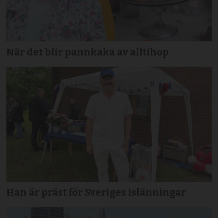
När det blir pannkaka av alltihop
Han är präst för Sveriges islänningar