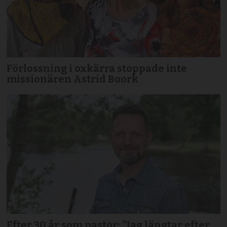
Förlossning i oxkärra stoppade inte
missionären Astrid Boork
Efter 30 år som pastor: ”Jag längtar efter