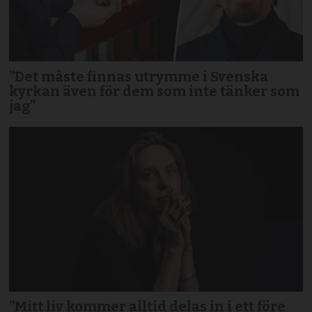
”Det måste finnas utrymme i Svenska
kyrkan även för dem som inte tänker som
jag”
”Mitt liv kommer alltid delas in i ett före