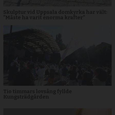
Skulptur vid Uppsala domkyrka har vält:
”Måste ha varit enorma krafter”
Tio timmars lovsång fyllde
Kungsträdgården