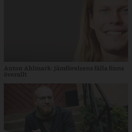
Anton Ahlmark: Jämförelsens fälla finns
överallt