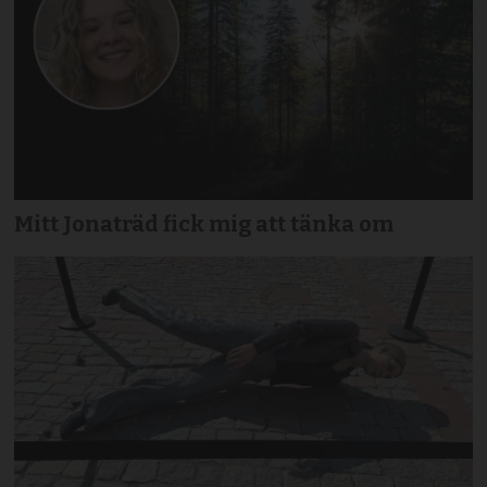
Mitt Jonaträd fick mig att tänka om