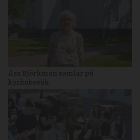
Åsa Björkman samlar på
kyrkobesök