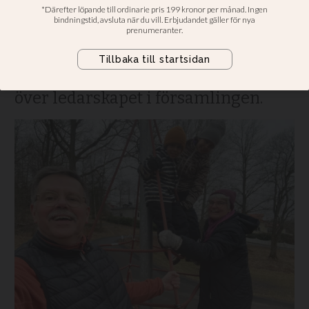
gynnar det alla”
Deltidspenionären Stanley Karlman,
65: Det borde vara självklart att vi
låter den yngre generationen ta
över ledarskapet i församlingen.