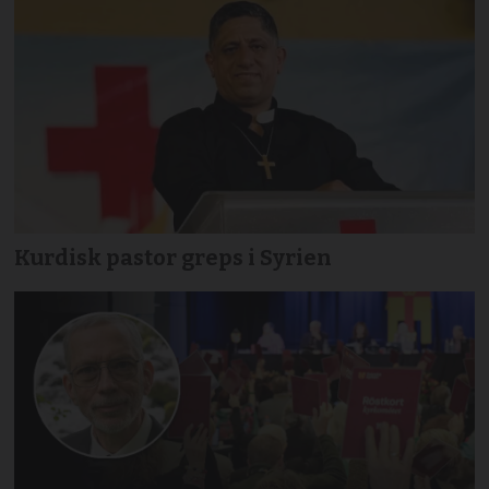
Kurdisk pastor greps i Syrien