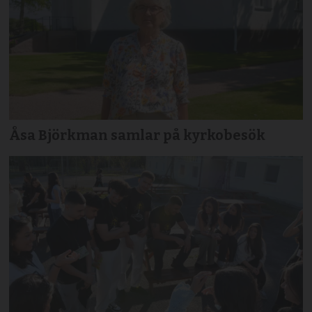
Åsa Björkman samlar på kyrkobesök