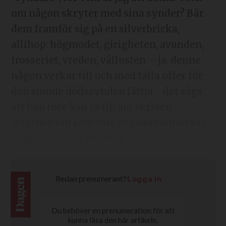
om någon skryter med sina synder? Bär
dem framför sig på en silverbricka,
allihop: högmodet, girigheten, avunden,
frosseriet, vreden, vällusten – ja, denne
någon verkar till och med falla offer för
den sjunde dödssynden lättja - det sägs
att han inte kan ta till sig skriven
information som inte är sammanfattad i
några få, enkla punkter.