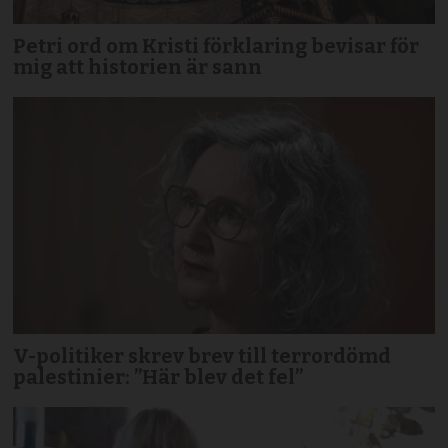
Petri ord om Kristi förklaring bevisar för
mig att historien är sann
V-politiker skrev brev till terror­dömd
palestinier: ”Här blev det fel”