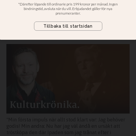
behöver godis
Erik Helmerson: Jag gick till den
enda plats som verkligen kan
erbjuda frihet och trygghet.
"Min första impuls när allt stod klart var: Jag behöver
godis! Min andra: Nu har jag väl ändå en ursäkt att
tröstköpa den där Ipaden som jag trånat efter i