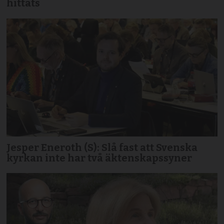
hittats
Jesper Eneroth (S): Slå fast att Svenska
kyrkan inte har två äktenskapssyner