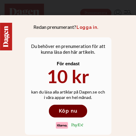
Prenumerera
KULTURKRÖNIKA
Min första impuls efter
Trumps vinst: Jag