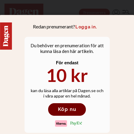
Prenumerera
FAMILJ |
TILL MINNE
Till minne av Owe
Johansson