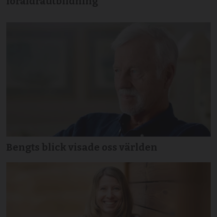
föräldrautbildning
Bengts blick visade oss världen