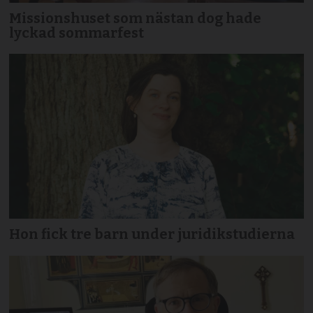
Missionshuset som nästan dog hade
lyckad sommarfest
Hon fick tre barn under juridikstudierna