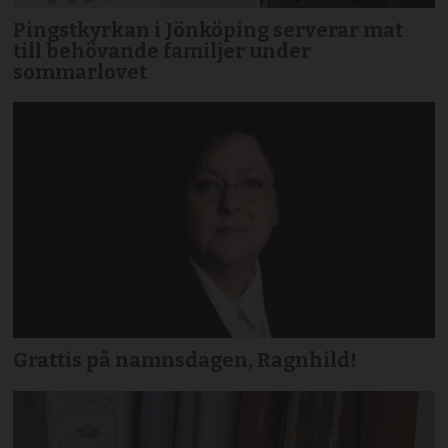
Pingstkyrkan i Jönköping serverar mat
till behövande familjer under
sommarlovet
Grattis på namnsdagen, Ragnhild!