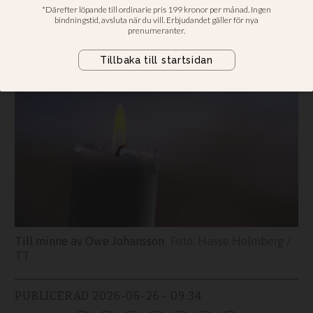
Lasse Axelsson har skrivit texten om
honom
Till minne av Owe Johansson
Hasse Holmberg /
TT
PUBLICERAD
2026-06-26 - 09:34