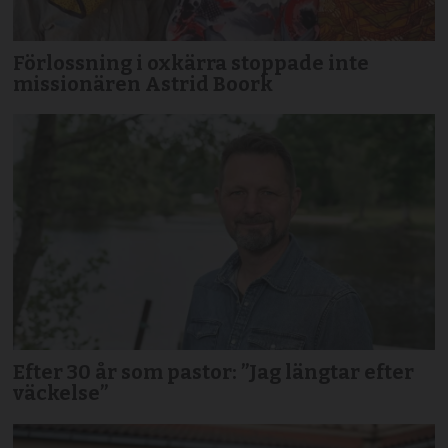
Förlossning i oxkärra stoppade inte
missionären Astrid Boork
Efter 30 år som pastor: ”Jag längtar efter
väckelse”