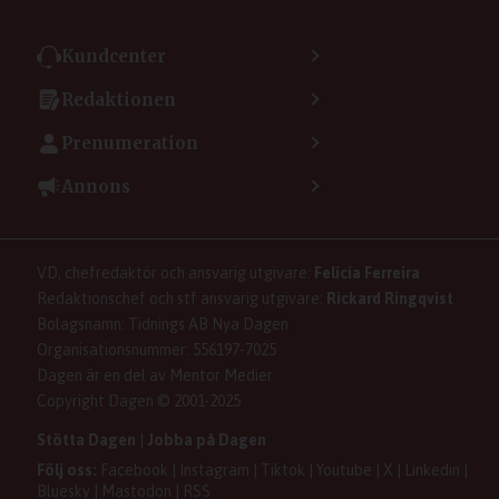
Kundcenter
Kontakta kundcenter
Redaktionen
Min sida
Kontakta redaktionen
Vanliga frågor
Prenumeration
Tipsa Dagen
Integritetspolicy
Bli prenumerant
Vill du debattera i Dagen?
Annons
Användarvillkor
Så skapar du ett konto
Lös korsord och sudoku
Kontakta annons
Om kakor (cookies)
Ladda ner Dagens appar
Dagen förklarar
Annonsera
Hantera kakor (cookies)
Dagens nyhetsbrev
Upphovsrätt och AI
Familjeannonser
VD, chefredaktör och ansvarig utgivare:
Felicia Ferreira
Dagen som taltidningen
Om Dagen
Se dödsannonser/minnesrum
Redaktionschef och stf ansvarig utgivare:
Rickard Ringqvist
Senaste numret av eDagen
Anmäl störande/felaktig annons
Bolagsnamn: Tidnings AB Nya Dagen
Dagens arkiv
Organisationsnummer: 556197-7025
Dagen är en del av Mentor Medier
Copyright Dagen © 2001-2025
Stötta Dagen
|
Jobba på Dagen
Följ oss:
Facebook
|
Instagram
|
Tiktok
|
Youtube
|
X
|
Linkedin
|
Bluesky
|
Mastodon
|
RSS