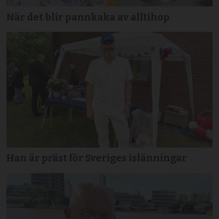
När det blir pannkaka av alltihop
Han är präst för Sveriges islänningar