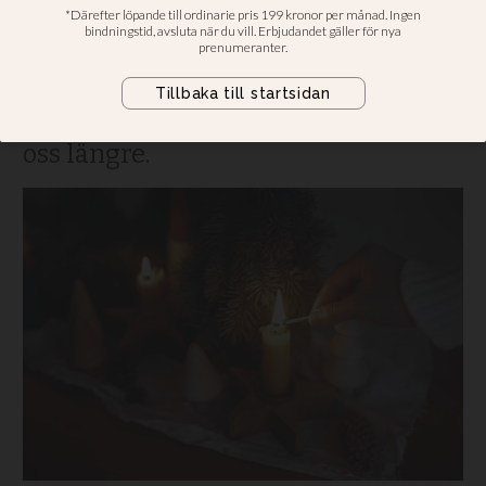
nära och kära mest
Fonus undersökning visar att julen
lite förvånande är den högtid då vi
mest minns dem som inte finns hos
oss längre.