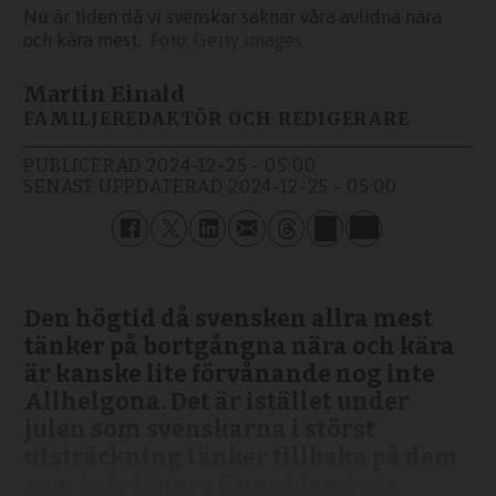
Nu är tiden då vi svenskar saknar våra avlidna nära
och kära mest.
Getty images
Martin Einald
FAMILJEREDAKTÖR OCH REDIGERARE
PUBLICERAD
2024-12-25 - 05:00
SENAST UPPDATERAD
2024-12-25 - 05:00
Den högtid då svensken allra mest
tänker på bortgångna nära och kära
är kanske lite förvånande nog inte
Allhelgona. Det är istället under
julen som svenskarna i störst
utsträckning tänker tillbaka på dem
som inte längre finns bland oss.