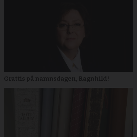
Grattis på namnsdagen, Ragnhild!