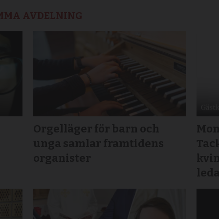
AMMA AVDELNING
Orgelläger för barn och
Mon
unga samlar framtidens
Tack
organister
kvin
led