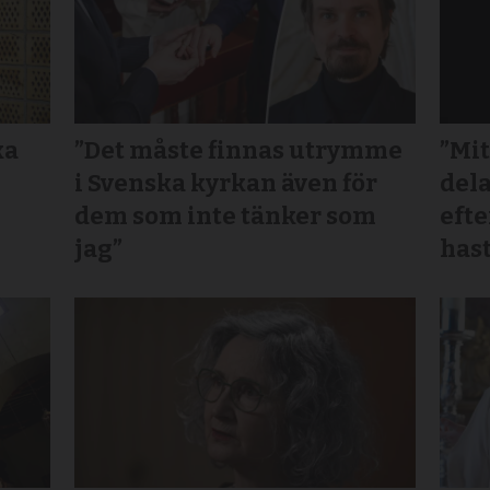
ka
”Det måste finnas utrymme
”Mit
i Svenska kyrkan även för
dela
dem som inte tänker som
efte
jag”
hast