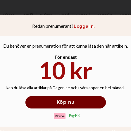
Debatt
Familj
Kultur
Podd
Livsstil
Kontakt
Anno
okraterna behöv