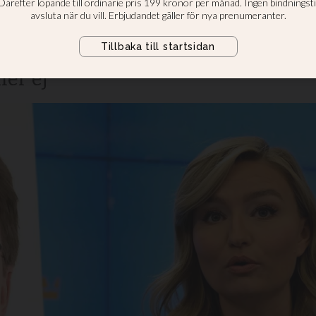
krati
lutreplik om huruvida Tidöavtalet 
ler ej