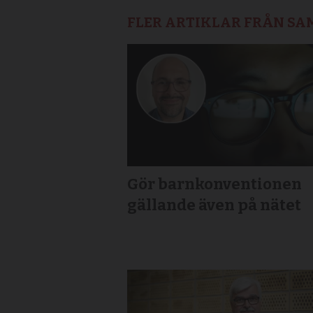
FLER ARTIKLAR FRÅN S
Gör barnkonventionen
gällande även på nätet