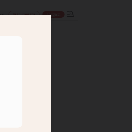
Prenumerera
Logga in
ns
er mer