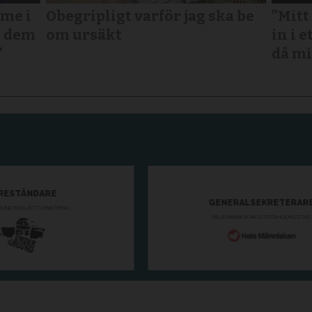
mme i
Obegripligt varför jag ska be
”Mitt
r dem
om ursäkt
in i e
”
då mi