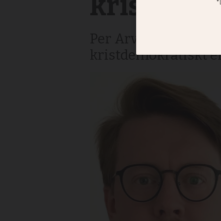
kristdemo
Per Arvidsson i en s
kristdemokratiskt el