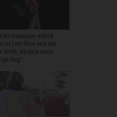
t liv kommer alltid
s in i ett före och ett
r 2024, då min man
igt dog”